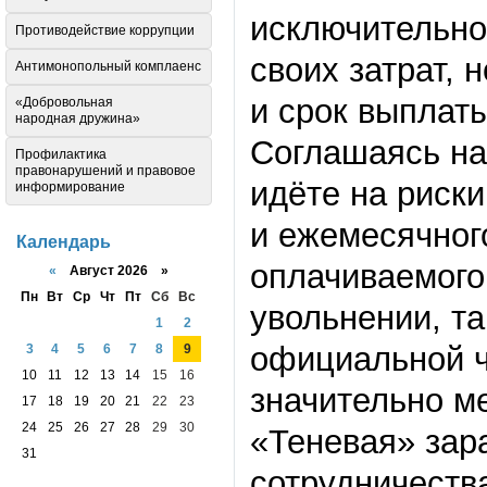
исключительно
Противодействие коррупции
своих затрат, 
Антимонопольный комплаенс
и срок выплат
«Добровольная
народная дружина»
Соглашаясь на
Профилактика
правонарушений и правовое
идёте на риск
информирование
и ежемесячного
Календарь
оплачиваемого 
«
Август 2026 »
Пн
Вт
Ср
Чт
Пт
Сб
Вс
увольнении, та
1
2
официальной ч
3
4
5
6
7
8
9
10
11
12
13
14
15
16
значительно м
17
18
19
20
21
22
23
24
25
26
27
28
29
30
«Теневая» зар
31
сотрудничеств