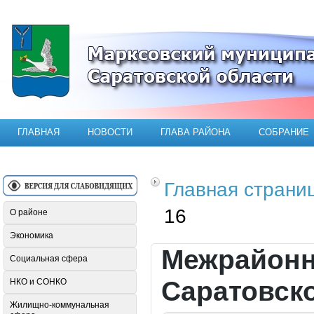
Официальный сайт Марксовского мун
ГЛАВНАЯ
НОВОСТИ
ГЛАВА РАЙОНА
СОБРАНИЕ
Главная страни
16
О районе
Экономика
Межрайонн
Социальная сфера
Саратовск
НКО и СОНКО
Жилищно-коммунальная