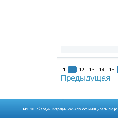
1
...
12
13
14
15
Предыдущая
ММР
© Cайт администрации Марксовского муниципального ра