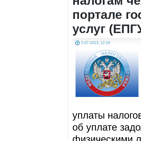
налогам че
портале г
услуг (ЕПГ
5.07.2023, 12:34
уплаты налого
об уплате зад
физическими л