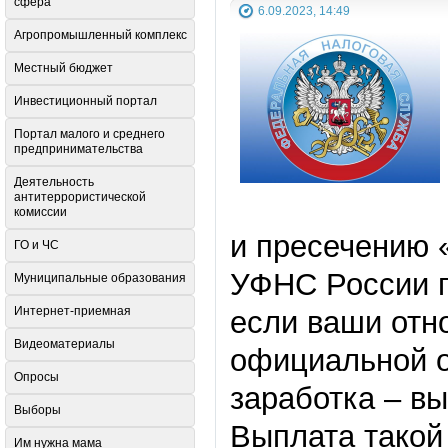
сфера
6.09.2023, 14:49
Агропромышленный комплекс
Местный бюджет
Инвестиционный портал
Портал малого и среднего
предпринимательства
Деятельность
антитеррористической
комиссии
и пресечению 
ГО и ЧС
УФНС России п
Муниципальные образования
Интернет-приемная
если ваши отн
Видеоматериалы
официальной о
Опросы
заработка – в
Выборы
Выплата такой
Им нужна мама