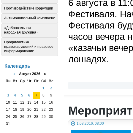
6 августа в 11
Противодействие коррупции
Фестиваля. Нач
Антимонопольный комплаенс
Фестиваля буду
«Добровольная
народная дружина»
часов вечера 
Профилактика
«казачьи вечер
правонарушений и правовое
информирование
лошадях.
Календарь
«
Август 2026 »
Пн
Вт
Ср
Чт
Пт
Сб
Вс
1
2
3
4
5
6
7
8
9
10
11
12
13
14
15
16
Мероприят
17
18
19
20
21
22
23
24
25
26
27
28
29
30
1.08.2016, 08:00
31