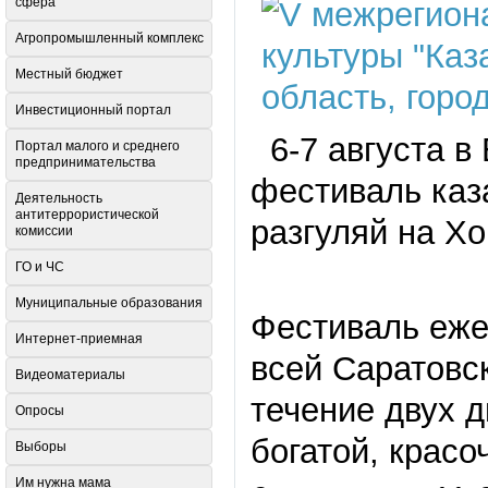
сфера
Агропромышленный комплекс
Местный бюджет
Инвестиционный портал
6-7 августа в
Портал малого и среднего
предпринимательства
фестиваль каза
Деятельность
антитеррористической
разгуляй на Хо
комиссии
ГО и ЧС
Муниципальные образования
Фестиваль еже
Интернет-приемная
всей Саратовск
Видеоматериалы
течение двух д
Опросы
богатой, красо
Выборы
Им нужна мама