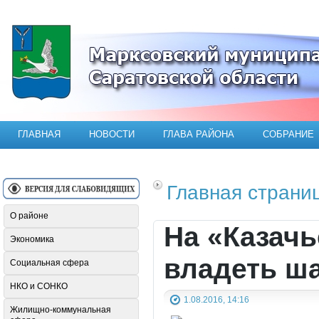
Официальный сайт Марксовского мун
ГЛАВНАЯ
НОВОСТИ
ГЛАВА РАЙОНА
СОБРАНИЕ
Главная страни
О районе
На «Казачь
Экономика
владеть ш
Социальная сфера
НКО и СОНКО
1.08.2016, 14:16
Жилищно-коммунальная