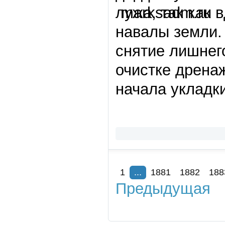
лужа, так как
навалы земли.
снятие лишнего
очистке дрена
начала укладк
1
...
1881
1882
188
Предыдущая