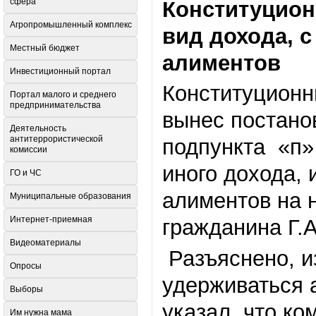
сфера
Конституцион
Агропромышленный комплекс
вид дохода, 
Местный бюджет
алиментов
Инвестиционный портал
Конституционн
Портал малого и среднего
предпринимательства
вынес постано
Деятельность
антитеррористической
подпункта «п»
комиссии
иного дохода,
ГО и ЧС
алиментов на 
Муниципальные образования
Интернет-приемная
гражданина Г.А
Видеоматериалы
Разъяснено, и
Опросы
удерживаться 
Выборы
указал, что к
Им нужна мама