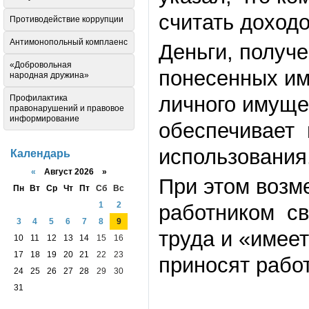
считать доходо
Противодействие коррупции
Антимонопольный комплаенс
Деньги, получ
«Добровольная
понесенных им
народная дружина»
личного имуще
Профилактика
правонарушений и правовое
информирование
обеспечивает 
использования
Календарь
«
Август 2026 »
При этом возм
Пн
Вт
Ср
Чт
Пт
Сб
Вс
1
2
работником св
3
4
5
6
7
8
9
труда и «имее
10
11
12
13
14
15
16
17
18
19
20
21
22
23
приносят рабо
24
25
26
27
28
29
30
31