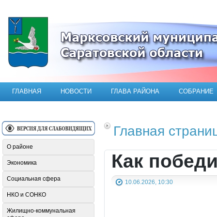
Официальный сайт Марксовского мун
ГЛАВНАЯ
НОВОСТИ
ГЛАВА РАЙОНА
СОБРАНИЕ
Главная страни
О районе
Как побед
Экономика
Социальная сфера
10.06.2026, 10:30
НКО и СОНКО
Жилищно-коммунальная