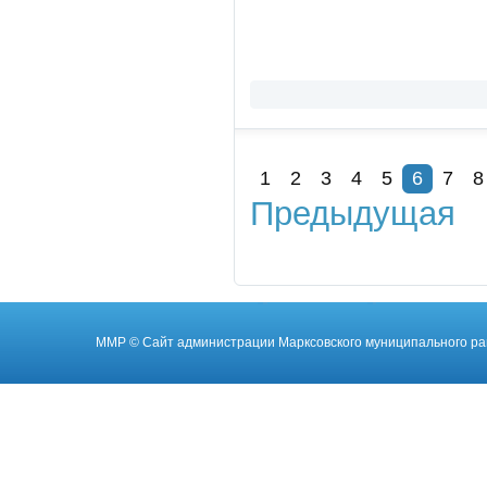
1
2
3
4
5
6
7
8
Предыдущая
ММР
© Cайт администрации Марксовского муниципального ра