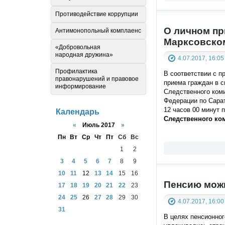
Противодействие коррупции
О личном пр
Антимонопольный комплаенс
Марксовско
«Добровольная
народная дружина»
4.07.2017, 16:05
Профилактика
В соответствии с п
правонарушений и правовое
приема граждан в с
информирование
Следственного ком
Федерации по Сарат
12 часов 00 минут 
Календарь
Следственного ко
«
Июль 2017
»
Пн
Вт
Ср
Чт
Пт
Сб
Вс
1
2
3
4
5
6
7
8
9
10
11
12
13
14
15
16
Пенсию мож
17
18
19
20
21
22
23
24
25
26
27
28
29
30
4.07.2017, 16:00
31
В целях пенсионног