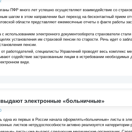
2
рганы ПФР много лет успешно осуществляют взаимодействие со страхов
ным шагом в этом направлении был переход на бесконтактный прием от
атовской области представляют ежемесячные отчеты о факте работы за
а с использованием электронного документооборота страхователи стали
 целях установления им страховой пенсии по старости. Речь идет о заб
становления пенсии.
 от работодателей, специалисты Управлений проводят весь комплекс ме
ывают содействие застрахованным лицам в истребовании необходимых д
лектронном виде.
 выдают электронные «больничные»
0
ь одна из первых в России начала оформлять«больничные» листы в эле
онных листков нетрудоспособности активно реализуется натерритории р
ничные» листы уже выдают следующие медицинские организации: Сарат