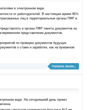
ателями в электронном виде.
четности от работодателей. В настоящее время 95%
страхованных лиц в территориальные органы ПФР в
 представлять в органы ПФР пакеты документов на
лаговременном представлении документов,
роприятий по проверке документов будущих
окументов о стаже и заработке, как на бумажном
Читать далее...
ктронном виде. На сегодняшний день проект
егиона.
овская городская клиническая больница №2 им.