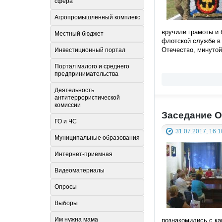
сфера
Агропромышленный комплекс
вручили грамоты и 
Местный бюджет
флотской службе в 
Отечество, минутой
Инвестиционный портал
Портал малого и среднего
предпринимательства
Деятельность
антитеррористической
комиссии
Заседание О
ГО и ЧС
31.07.2017, 16:1
Муниципальные образования
Интернет-приемная
Видеоматериалы
Опросы
Выборы
Им нужна мама
познакомились с ка