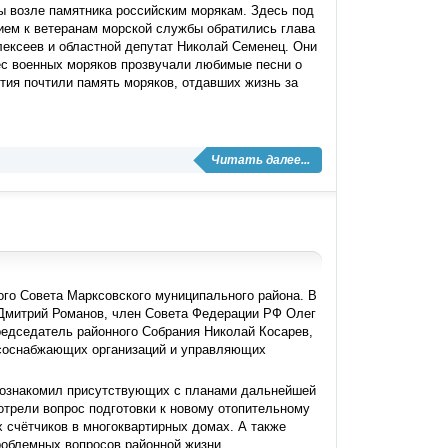
 возле памятника российским морякам. Здесь под
ием к ветеранам морской службы обратились глава
лексеев и областной депутат Николай Семенец. Они
ес военных моряков прозвучали любимые песни о
тия почтили память моряков, отдавших жизнь за
Читать далее...
го Совета Марксовского муниципального района. В
 Дмитрий Романов, член Совета Федерации РФ Олег
редседатель районного Собрания Николай Косарев,
рсоснабжающих организаций и управляющих
 познакомил присутствующих с планами дальнейшей
отрели вопрос подготовки к новому отопительному
х счётчиков в многоквартирных домах. А также
роблемных вопросов районной жизни.