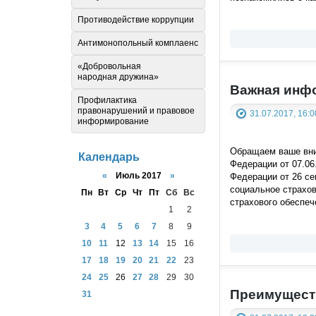
Противодействие коррупции
Антимонопольный комплаенс
«Добровольная
народная дружина»
Важная инфо
Профилактика
правонарушений и правовое
31.07.2017, 16:0
информирование
Обращаем ваше вни
Календарь
Федерации от 07.06
«
Июль 2017
»
Федерации от 26 се
социальное страхов
Пн
Вт
Ср
Чт
Пт
Сб
Вс
страхового обеспеч
1
2
3
4
5
6
7
8
9
10
11
12
13
14
15
16
17
18
19
20
21
22
23
24
25
26
27
28
29
30
Преимущест
31