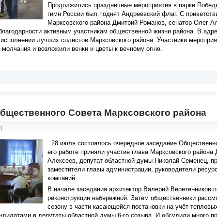
Продолжились праздничные мероприятия в парке Победы
гимн России был поднят Андреевский флаг. С приветств
Марксовского района Дмитрий Романов, сенатор Олег А
благодарности активным участникам общественной жизни района. В адр
исполнении лучших солистов Марксовского района. Участники мероприя
 молчания и возложили венки и цветы к вечному огню.
бщественного Совета Марксовского района
0
28 июля состоялось очередное заседание Общественно
его работе приняли участие глава Марксовского района
Алексеев, депутат областной думы Николай Семенец, п
заместители главы администрации, руководители ресу
компаний.
В начале заседания архитектор Валерий Веретенников
реконструкции набережной. Затем общественники рассм
сезону в части касающейся постановки на учёт тепловы
ндидатами в депутаты областной думы 6-го созыва. И обсудили много п