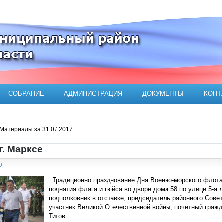
ого муниципального района
СОБРАНИЕ
АДМИНИСТРАЦИЯ
ДОКУМЕНТЫ
КОНТ
Материалы за 31.07.2017
г. Марксе
0
Традиционно празднование Дня Военно-морского флота 
поднятия флага и гюйса во дворе дома 58 по улице 5-я
подполковник в отставке, председатель районного Сове
участник Великой Отечественной войны, почётный граж
Титов.