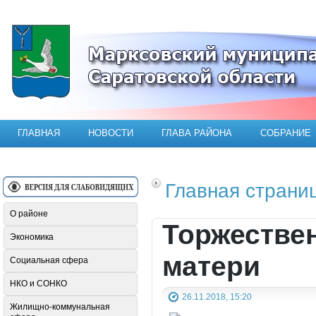
Официальный сайт Марксовского мун
ГЛАВНАЯ
НОВОСТИ
ГЛАВА РАЙОНА
СОБРАНИЕ
Главная страни
О районе
Торжестве
Экономика
матери
Социальная сфера
НКО и СОНКО
26.11.2018, 15:20
Жилищно-коммунальная