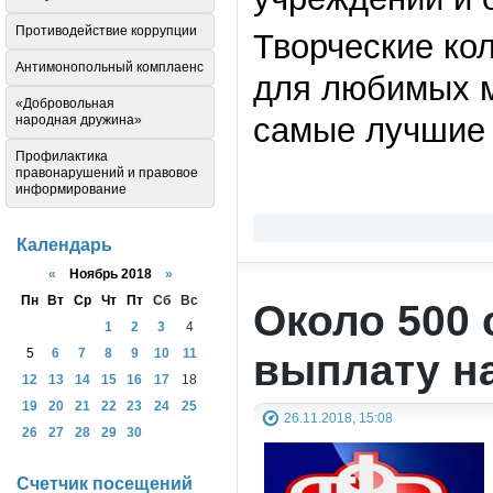
Противодействие коррупции
Творческие ко
Антимонопольный комплаенс
для любимых м
«Добровольная
самые лучшие 
народная дружина»
Профилактика
правонарушений и правовое
информирование
Календарь
«
Ноябрь 2018
»
Пн
Вт
Ср
Чт
Пт
Сб
Вс
Около 500 
1
2
3
4
выплату на
5
6
7
8
9
10
11
12
13
14
15
16
17
18
19
20
21
22
23
24
25
26.11.2018, 15:08
26
27
28
29
30
Счетчик посещений