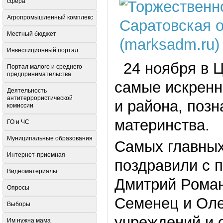
сфера
Агропромышленный комплекс
Местный бюджет
Инвестиционный портал
24 ноября в Ц
Портал малого и среднего
предпринимательства
самые искренн
Деятельность
антитеррористической
и района, позн
комиссии
материнства.
ГО и ЧС
Муниципальные образования
Самых главных
Интернет-приемная
поздравили с 
Видеоматериалы
Дмитрий Роман
Опросы
Семенец и Оле
Выборы
учреждений и 
Им нужна мама