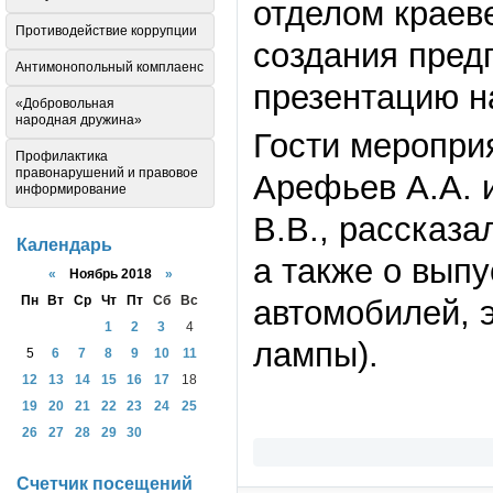
отделом краев
Противодействие коррупции
создания пред
Антимонопольный комплаенс
презентацию н
«Добровольная
народная дружина»
Гости меропри
Профилактика
правонарушений и правовое
Арефьев А.А. 
информирование
В.В., рассказ
Календарь
а также о вып
«
Ноябрь 2018
»
Пн
Вт
Ср
Чт
Пт
Сб
Вс
автомобилей, 
1
2
3
4
лампы).
5
6
7
8
9
10
11
12
13
14
15
16
17
18
19
20
21
22
23
24
25
26
27
28
29
30
Счетчик посещений