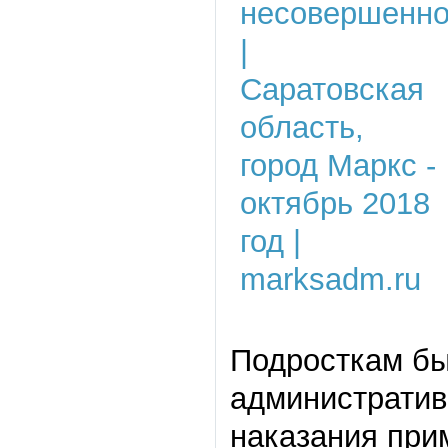
Подросткам был
административн
наказания при