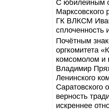
С юбилейным с
Марксовского 
ГК ВЛКСМ Иван
сплоченность 
Почётным знак
оргкомитета «К
комсомолом и 
Владимир Прях
Ленинского ко
Саратовского о
верность трад
искреннее отно