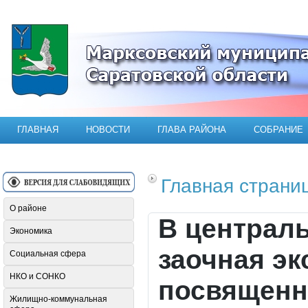
Официальный сайт Марксовского мун
ГЛАВНАЯ
НОВОСТИ
ГЛАВА РАЙОНА
СОБРАНИЕ
Главная страни
О районе
В централ
Экономика
заочная эк
Социальная сфера
НКО и СОНКО
посвященн
Жилищно-коммунальная