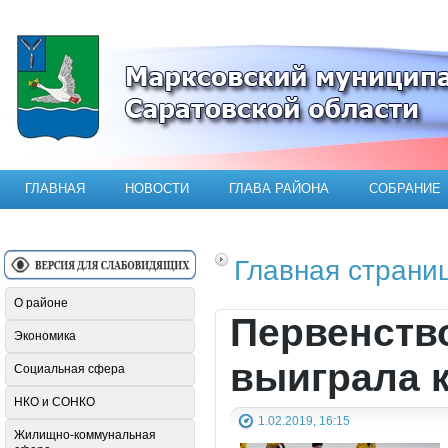
Официальный сайт Марксовского мун
ГЛАВНАЯ
НОВОСТИ
ГЛАВА РАЙОНА
СОБРАНИЕ
Главная страни
О районе
Первенство
Экономика
выиграла 
Социальная сфера
НКО и СОНКО
1.02.2019, 16:15
Жилищно-коммунальная