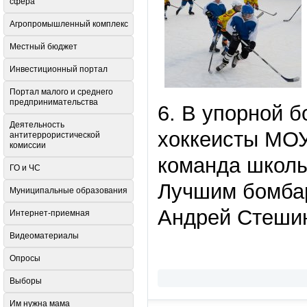
сфера
Агропромышленный комплекс
Местный бюджет
Инвестиционный портал
Портал малого и среднего
предпринимательства
6. В упорной 
Деятельность
хоккеисты МОУ
антитеррористической
комиссии
команда школы
ГО и ЧС
Лучшим бомбар
Муниципальные образования
Андрей Стеши
Интернет-приемная
Видеоматериалы
Опросы
Выборы
Им нужна мама