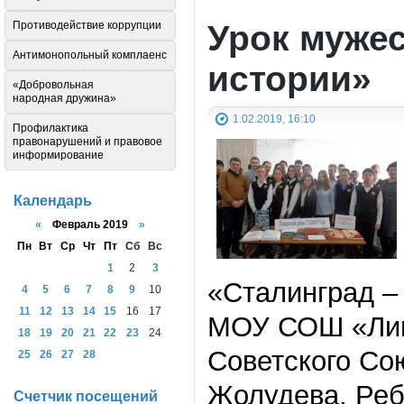
Урок мужес
Противодействие коррупции
Антимонопольный комплаенс
истории»
«Добровольная
народная дружина»
1.02.2019, 16:10
Профилактика
правонарушений и правовое
информирование
Календарь
«
Февраль 2019
»
Пн
Вт
Ср
Чт
Пт
Сб
Вс
1
2
3
«Сталинград –
4
5
6
7
8
9
10
11
12
13
14
15
16
17
МОУ СОШ «Лиц
18
19
20
21
22
23
24
Советского Со
25
26
27
28
Жолудева. Реб
Счетчик посещений