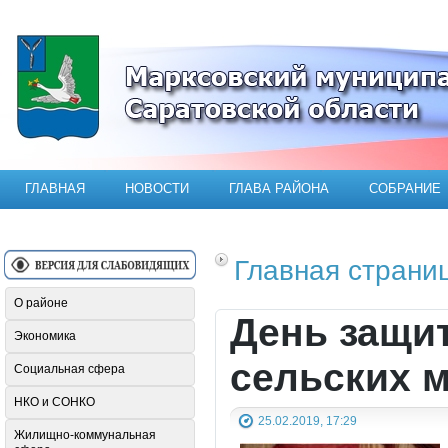
Официальный сайт Марксовского мун
ГЛАВНАЯ
НОВОСТИ
ГЛАВА РАЙОНА
СОБРАНИЕ
Главная страни
О районе
День защит
Экономика
сельских 
Социальная сфера
НКО и СОНКО
25.02.2019, 17:29
Жилищно-коммунальная