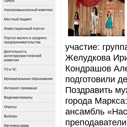
сфера
Агропромышленный комплекс
Местный бюджет
Инвестиционный портал
Портал малого и среднего
предпринимательства
участие: груп
Деятельность
Желудкова Ири
антитеррористической
комиссии
Кондрашов Але
ГО и ЧС
подготовили д
Муниципальные образования
Поздравить му
Интернет-приемная
Видеоматериалы
города Маркса
Опросы
ансамбль «Наст
Выборы
преподаватели
Им нужна мама