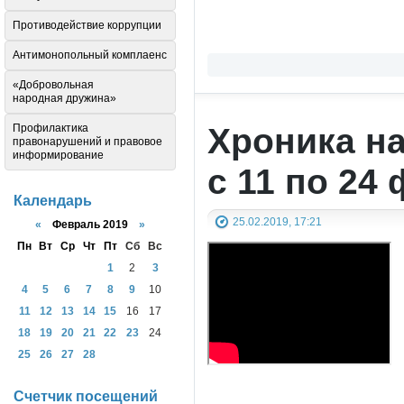
Противодействие коррупции
Антимонопольный комплаенс
«Добровольная
народная дружина»
Хроника н
Профилактика
правонарушений и правовое
информирование
с 11 по 24
Календарь
25.02.2019, 17:21
«
Февраль 2019
»
Пн
Вт
Ср
Чт
Пт
Сб
Вс
1
2
3
4
5
6
7
8
9
10
11
12
13
14
15
16
17
18
19
20
21
22
23
24
25
26
27
28
Счетчик посещений