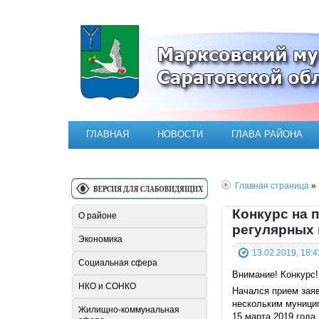
Официальный сайт Марксовск
ГЛАВНАЯ
НОВОСТИ
ГЛАВА РАЙОНА
Главная страница
» 
Конкурс на 
О районе
регулярных 
Экономика
13.02.2019, 18:4
Социальная сфера
Внимание! Конкурс!
НКО и СОНКО
Начался прием заяв
нескольким муницип
Жилищно-коммунальная
15 марта 2019 года