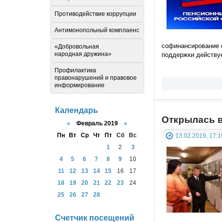
Противодействие коррупции
Антимонопольный комплаенс
софинансирование ф
«Добровольная
народная дружина»
поддержки действуе
Профилактика
правонарушений и правовое
информирование
Календарь
Открылась 
«
Февраль 2019
»
Пн
Вт
Ср
Чт
Пт
Сб
Вс
13.02.2019, 17:1
1
2
3
4
5
6
7
8
9
10
11
12
13
14
15
16
17
18
19
20
21
22
23
24
25
26
27
28
Счетчик посещений