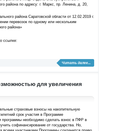
района по адресу: г. Маркс, пр. Ленина, д. 20,
ьного района Саратовской области от 12.02.2019 г.
ении перевозок по одному или нескольким
ого района»
о ссылке:
Читать далее...
озможностью для увеличения
ельные страховые взносы на накопительную
тилетний срок участия в Программе
м программы необходимо сделать взнос в ПФР в
олучить софинансирование от государства. Но,
за всеми участниками Программы сохранится право