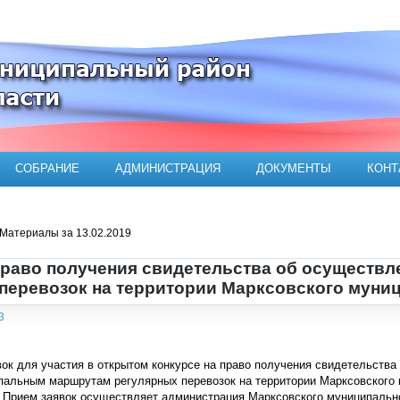
ого муниципального района
СОБРАНИЕ
АДМИНИСТРАЦИЯ
ДОКУМЕНТЫ
КОНТ
Материалы за 13.02.2019
право получения свидетельства об осуществл
перевозок на территории Марксовского муни
3
ок для участия в открытом конкурсе на право получения свидетельства
альным маршрутам регулярных перевозок на территории Марксовского м
. Прием заявок осуществляет администрация Марксовского муниципально