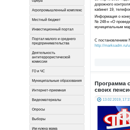
сфера
дорожного контроля
кабинет 19, телефон
Агропромышленный комплекс
Информация о конку
Местный бюджет
№ 248-н «О проведе
муниципальным мар
Инвестиционный портал
Портал малого и среднего
С постановлением №
предпринимательства
http://marksadm.ru/u
Деятельность
антитеррористической
комиссии
ГО и ЧС
Муниципальные образования
Программа с
своих пенси
Интернет-приемная
13.02.2019, 17:1
Видеоматериалы
Опросы
Выборы
Им нужна мама