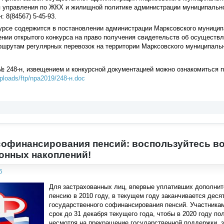
 управления по ЖКХ и жилищной политике администрации муниципального 
: 8(84567) 5-45-93.
рсе содержится в постановлении администрации Марксовского муниципал
нии открытого конкурса на право получения свидетельств об осуществл
шрутам регулярных перевозок на территории Марксовского муниципальн
 248-н, извещением и конкурсной документацией можно ознакомиться п
ploads/ftp/npa2019/248-н.doc
офинансирования пенсий: воспользуйтесь в
онных накоплений!
5
Для застрахованных лиц, впервые уплативших дополнит
пенсию в 2010 году, в текущем году заканчивается деся
государственного софинансирования пенсий. Участника
срок до 31 декабря текущего года, чтобы в 2020 году п
несмотря на прекращение государственной поддержки, 