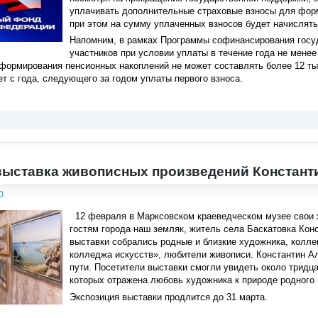
уплачивать дополнительные страховые взносы для фор
при этом на сумму уплаченных взносов будет начислять
Напомним, в рамках Программы софинансирования госуд
участников при условии уплаты в течение года не менее
ормирования пенсионных накоплений не может составлять более 12 тыс
т с года, следующего за годом уплаты первого взноса.
выставка живописных произведений Констан
0
12 февраля в Марксовском краеведческом музее свои 
гостям города наш земляк, житель села Баскатовка Ко
выставки собрались родные и близкие художника, колле
колледжа искусств», любители живописи. Константин Ал
пути. Посетители выставки смогли увидеть около тридца
которых отражена любовь художника к природе родного
Экспозиция выставки продлится до 31 марта.