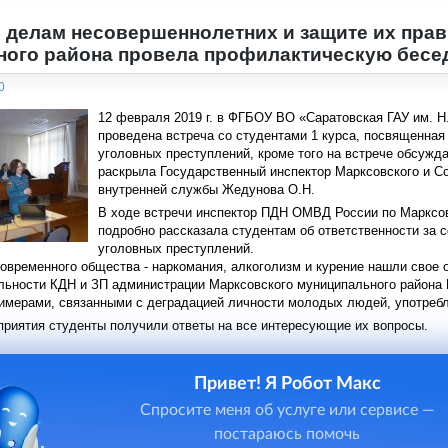
 делам несовершеннолетних и защите их пра
ого района провела профилактическую бесед
0
12 февраля 2019 г. в ФГБОУ ВО «Саратовская ГАУ им. 
проведена встреча со студентами 1 курса, посвященна
уголовных преступлений, кроме того на встрече обсужд
раскрыла Государственный инспектор Марксовского и Со
внутренней службы Жедунова О.Н.
В ходе встречи инспектор ПДН ОМВД России по Марксов
подробно рассказала студентам об ответственности за
уголовных преступлений.
овременного общества - наркомания, алкоголизм и курение нашли свое 
льности КДН и ЗП администрации Марксовского муниципального района
имерами, связанными с деградацией личности молодых людей, употреб
приятия студенты получили ответы на все интересующие их вопросы.
Привет! Я Робот Макс
Спросите меня об услуге или сервисе —
постараюсь помочь