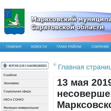
Официальный сайт Марксовского мун
ГЛАВНАЯ
НОВОСТИ
ГЛАВА РАЙОНА
СОБРАНИЕ
Главная страни
О районе
13 мая 201
Экономика
несоверше
Социальная сфера
НКО и СОНКО
Марксовск
Жилищно-коммунальная