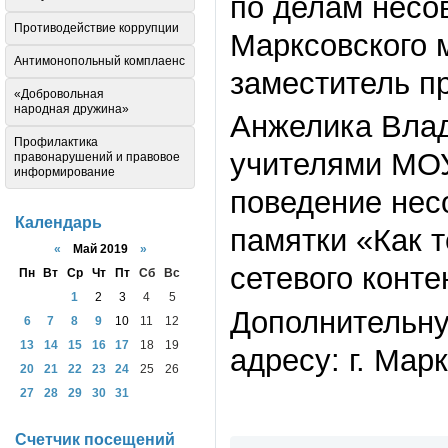
по делам несо
Противодействие коррупции
Марксовского 
Антимонопольный комплаенс
заместитель п
«Добровольная
народная дружина»
Анжелика Влад
Профилактика
учителями МОУ
правонарушений и правовое
информирование
поведение нес
Календарь
памятки «Как т
«
Май 2019
»
сетевого конте
Пн
Вт
Ср
Чт
Пт
Сб
Вс
1
2
3
4
5
Дополнительну
6
7
8
9
10
11
12
13
14
15
16
17
18
19
адресу: г. Марк
20
21
22
23
24
25
26
27
28
29
30
31
Счетчик посещений