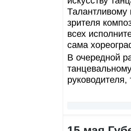
искусству танц
Талантливому 
зрителя композ
всех исполните
сама хореогра
В очередной р
танцевальному
руководителя, 
15 мая Губ