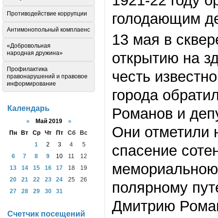
1921-22 году 
Противодействие коррупции
голодающим д
Антимонопольный комплаенс
13 мая в скве
«Добровольная
народная дружина»
открытию на з
Профилактика
честь известно
правонарушений и правовое
информирование
города обрати
Календарь
Романов и деп
«
Май 2019
»
Они отметили 
Пн
Вт
Ср
Чт
Пт
Сб
Вс
1
2
3
4
5
спасение сотен
6
7
8
9
10
11
12
мемориальною 
13
14
15
16
17
18
19
20
21
22
23
24
25
26
полярному пут
27
28
29
30
31
Дмитрию Роман
Счетчик посещений