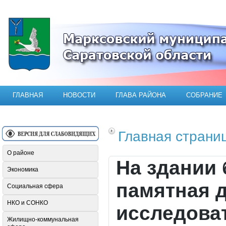
Официальный сайт Марксовского мун
ГЛАВНАЯ
НОВОСТИ
ГЛАВА РАЙОНА
СОБРАНИЕ
Главная страни
О районе
На здании
Экономика
памятная д
Социальная сфера
НКО и СОНКО
исследова
Жилищно-коммунальная