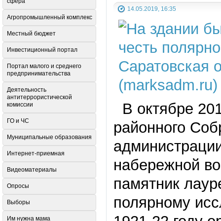
сфера
14.05.2019, 16:35
Агропромышленный комплекс
Местный бюджет
Инвестиционный портал
Портал малого и среднего
предпринимательства
Деятельность
антитеррористической
В октябре 2017
комиссии
ГО и ЧС
районного Соб
Муниципальные образования
администрации
Интернет-приемная
набережной во
Видеоматериалы
памятник лаур
Опросы
полярному исс
Выборы
Им нужна мама