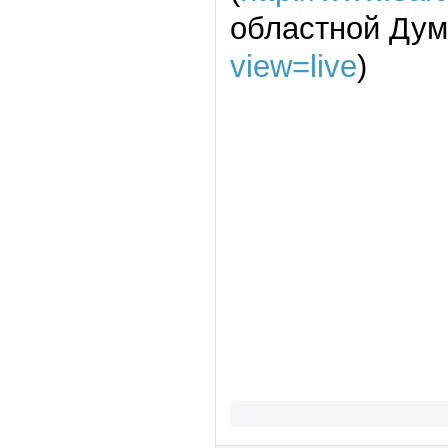
областной Дум
view=live
)