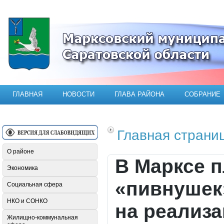
Официальный сайт Марксовского мун
ГЛАВНАЯ
НОВОСТИ
ГЛАВА РАЙОНА
СОБРАНИЕ
Главная страни
О районе
В Марксе п
Экономика
«пивнушек
Социальная сфера
НКО и СОНКО
на реализа
Жилищно-коммунальная