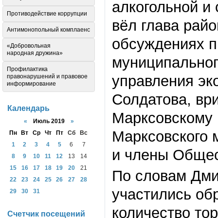
алкогольной и
Противодействие коррупции
вёл глава рай
Антимонопольный комплаенс
обсуждениях п
«Добровольная
народная дружина»
муниципальног
Профилактика
управления эк
правонарушений и правовое
информирование
Солдатова, вр
Календарь
Марксовскому 
«
Июль 2019
»
Марксовского 
Пн
Вт
Ср
Чт
Пт
Сб
Вс
1
2
3
4
5
6
7
и члены Общес
8
9
10
11
12
13
14
15
16
17
18
19
20
21
По словам Дми
22
23
24
25
26
27
28
участились об
29
30
31
количество тор
Счетчик посещений