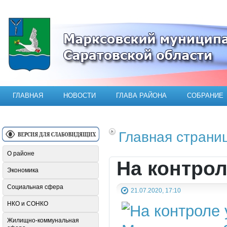
Официальный сайт Марксовского мун
ГЛАВНАЯ
НОВОСТИ
ГЛАВА РАЙОНА
СОБРАНИЕ
Главная страни
О районе
На контрол
Экономика
Социальная сфера
21.07.2020, 17:10
НКО и СОНКО
Жилищно-коммунальная