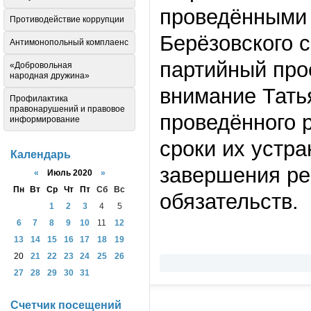
проведёнными 
Противодействие коррупции
Берёзовского 
Антимонопольный комплаенс
партийный про
«Добровольная
народная дружина»
внимание Тать
Профилактика
правонарушений и правовое
проведённого р
информирование
сроки их устра
Календарь
завершения ре
«
Июль 2020
»
Пн
Вт
Ср
Чт
Пт
Сб
Вс
обязательств.
1
2
3
4
5
6
7
8
9
10
11
12
13
14
15
16
17
18
19
20
21
22
23
24
25
26
27
28
29
30
31
Счетчик посещений