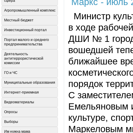
сфера
Агропромышленный комплекс
Министр культ
Местный бюджет
в ходе рабочей
Инвестиционный портал
ДШИ № 1 город
Портал малого и среднего
предпринимательства
вошедшей тепе
Деятельность
ближайшее вр
антитеррористической
комиссии
косметического
ГО и ЧС
порядок терри
Муниципальные образования
С заместителе
Интернет-приемная
Видеоматериалы
Емельяновым и
Опросы
культуре, спо
Выборы
Маркеловым ми
Им нужна мама