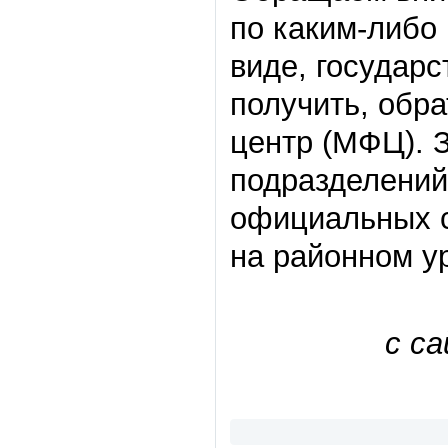
по каким-либо
виде, государ
получить, обр
центр (МФЦ). 
подразделений
официальных с
на районном у
с с