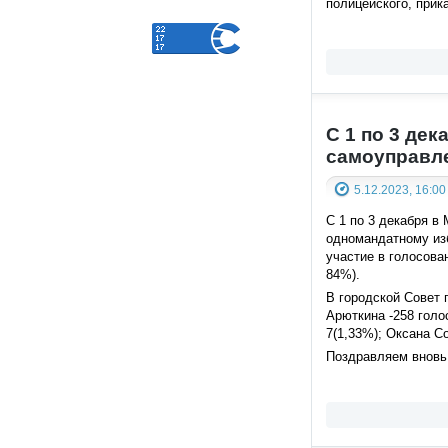
полицейского, прик
С 1 по 3 де
самоуправл
5.12.2023, 16:00
С 1 по 3 декабря в
одномандатному из
участие в голосова
84%).
В городской Совет 
Арюткина -258 голо
7(1,33%); Оксана Со
Поздравляем вновь 