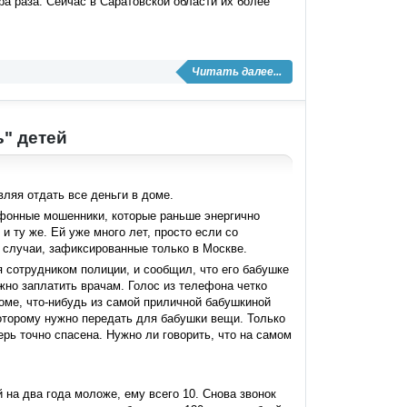
ра раза. Сейчас в Саратовской области их более
Читать далее...
" детей
ляя отдать все деньги в доме.
фонные мошенники, которые раньше энергично
 ту же. Ей уже много лет, просто если со
е случаи, зафиксированные только в Москве.
 сотрудником полиции, и сообщил, что его бабушке
ужно заплатить врачам. Голос из телефона четко
доме, что-нибудь из самой приличной бабушкиной
оторому нужно передать для бабушки вещи. Только
рь точно спасена. Нужно ли говорить, что на самом
 на два года моложе, ему всего 10. Снова звонок