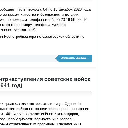
бщает, что в период с 04 по 15 декабря 2023 года
о вопросам качества и безопасности детских
же по номерам телефонов (845-2) 20-18-58, 22-82-
кже можно по номеру телефона Единого
 звонок бесплатный).
я Роспотребнадзора по Саратовской области по
Читать далее...
онтрнаступления советских войск
941 год)
ких десятках километров от столицы. Однако 5
шистские войска потерпели свое первое поражение.
и 140 тысяч советских бойцов и командиров,
еол непобедимости вермахта был развеян.
важным стратегическим прорывом и переломным