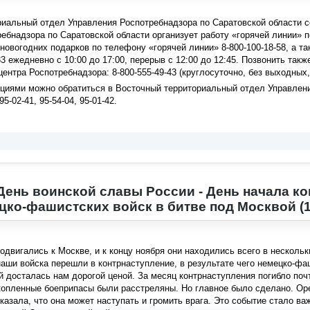
иальный отдел Управления Роспотребнадзора по Саратовской области соо
ебнадзора по Саратовской области организует работу «горячей линии» п
новогодних подарков по телефону «горячей линии» 8-800-100-18-58, а так
-33 ежедневно с 10:00 до 17:00, перерыв с 12:00 до 12:45. Позвонить та
центра Роспотребнадзора: 8-800-555-49-43 (круглосуточно, без выходных,
ациями можно обратиться в Восточный территориальный отдел Управлени
5-02-41, 95-54-04, 95-01-42.
 День воинской славы России - День начала к
цко-фашистских войск в битве под Москвой (1
одвигались к Москве, и к концу ноября они находились всего в несколь
наши войска перешли в контрнаступление, в результате чего немецко-фа
 досталась нам дорогой ценой. За месяц контрнаступления погибло почт
копленные боеприпасы были расстреляны. Но главное было сделано. Ор
казала, что она может наступать и громить врага. Это событие стало 