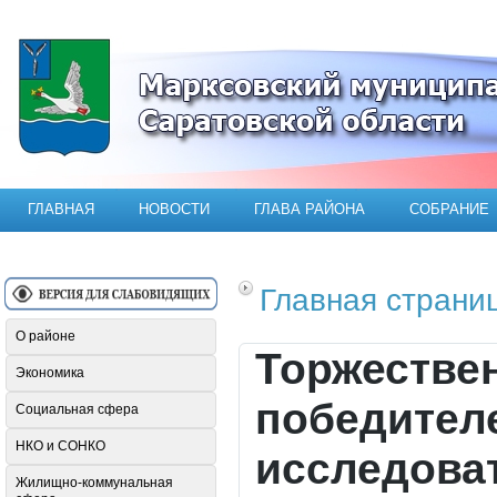
Официальный сайт Марксовского мун
ГЛАВНАЯ
НОВОСТИ
ГЛАВА РАЙОНА
СОБРАНИЕ
Главная страни
О районе
Торжестве
Экономика
победителе
Социальная сфера
НКО и СОНКО
исследова
Жилищно-коммунальная