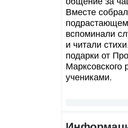
общение за ча
Вместе собрал
подрастающему
вспоминали сл
и читали стих
подарки от Пр
Марксовского 
учениками.
Информаци