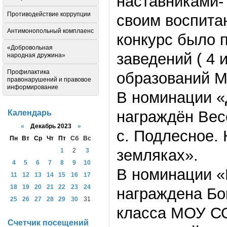
наставниками-
Противодействие коррупции
своим воспита
Антимонопольный комплаенс
конкурс было 
«Добровольная
заведений ( 4
народная дружина»
Профилактика
образований М
правонарушений и правовое
информирование
В номинации «
награждён Вес
Календарь
«
Декабрь 2023
»
с. Подлесное.
Пн
Вт
Ср
Чт
Пт
Сб
Вс
земляках».
1
2
3
4
5
6
7
8
9
10
В номинации «
11
12
13
14
15
16
17
18
19
20
21
22
23
24
награждена Бо
25
26
27
28
29
30
31
класса МОУ СО
Счетчик посещений