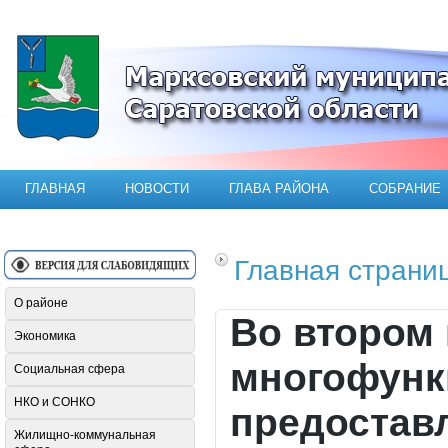
Официальный сайт Марксовского мун
ГЛАВНАЯ
НОВОСТИ
ГЛАВА РАЙОНА
СОБРАНИЕ
Главная страни
О районе
Во втором 
Экономика
многофунк
Социальная сфера
НКО и СОНКО
предостав
Жилищно-коммунальная