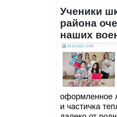
Ученики ш
района оч
наших вое
24.12.2023, 14:30
оформленное л
и частичка те
далеко от родн