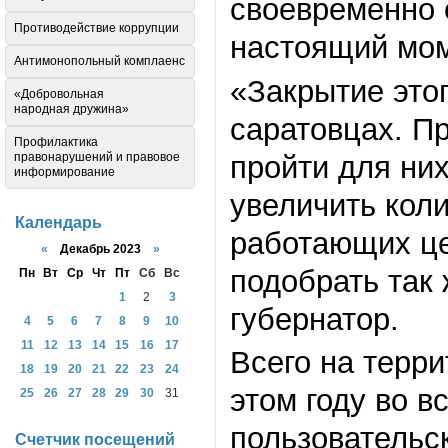
своевременно 
Противодействие коррупции
настоящий мом
Антимонопольный комплаенс
«Закрытие этог
«Добровольная
народная дружина»
саратовцах. П
Профилактика
пройти для ни
правонарушений и правовое
информирование
увеличить кол
Календарь
работающих це
«
Декабрь 2023
»
подобрать так 
Пн
Вт
Ср
Чт
Пт
Сб
Вс
1
2
3
губернатор.
4
5
6
7
8
9
10
11
12
13
14
15
16
17
Всего на терри
18
19
20
21
22
23
24
этом году во 
25
26
27
28
29
30
31
пользовательс
Счетчик посещений