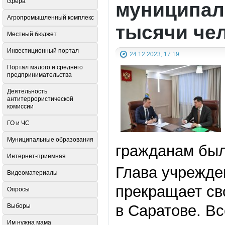
сфера
муниципал
Агропромышленный комплекс
тысячи че
Местный бюджет
Инвестиционный портал
24.12.2023, 17:19
Портал малого и среднего
предпринимательства
Деятельность
антитеррористической
комиссии
ГО и ЧС
Муниципальные образования
гражданам был
Интернет-приемная
Глава учрежден
Видеоматериалы
прекращает св
Опросы
в Саратове. В
Выборы
Им нужна мама