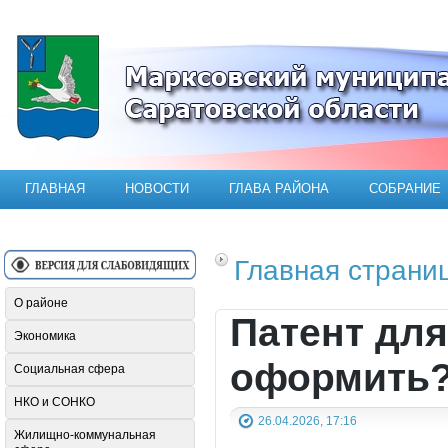
Официальный сайт Марксовского мун
ГЛАВНАЯ
НОВОСТИ
ГЛАВА РАЙОНА
СОБРАНИЕ
Главная страни
О районе
Патент для
Экономика
оформить
Социальная сфера
НКО и СОНКО
26.04.2026, 17:16
Жилищно-коммунальная