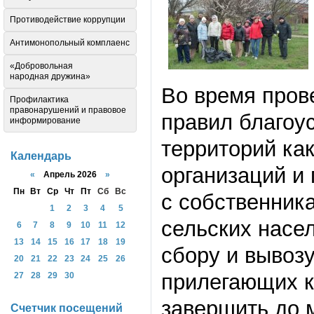
Противодействие коррупции
Антимонопольный комплаенс
«Добровольная
народная дружина»
Во время пров
Профилактика
правонарушений и правовое
правил благоу
информирование
территорий как
Календарь
организаций и
«
Апрель 2026
»
Пн
Вт
Ср
Чт
Пт
Сб
Вс
с собственник
1
2
3
4
5
сельских насе
6
7
8
9
10
11
12
13
14
15
16
17
18
19
сбору и вывозу
20
21
22
23
24
25
26
прилегающих к
27
28
29
30
завершить до 
Счетчик посещений