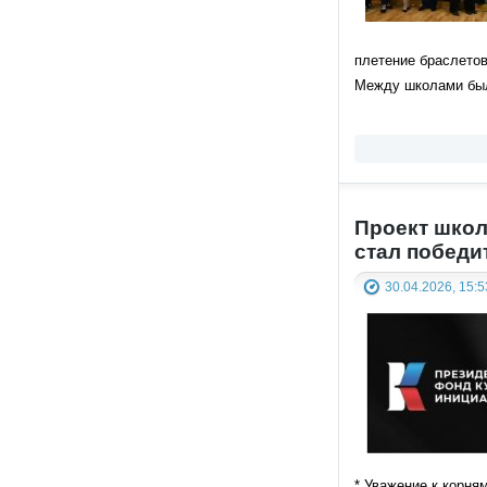
плетение браслетов
Между школами был
Проект школ
стал победи
30.04.2026, 15:5
* Уважение к корня