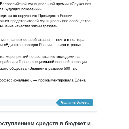
II Всероссийской муниципальной премии «Служение»
ля будущих поколений».
одится по поручению Президента России
учших представителей муниципального сообщества,
вышение качества жизни граждан.
тысяч заявок со всей страны — почти в полтора
ии «Единство народов России — сила страны»,
екс мероприятий по воспитанию молодежи на
 района и Героев специальной военной операции.
ского общества «Знание» в размере 500 тыс.
 профессионально», — прокомментировала Елена
Читать далее...
оступлением средств в бюджет и