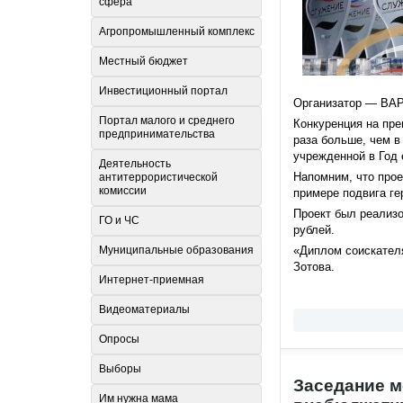
сфера
Агропромышленный комплекс
Местный бюджет
Инвестиционный портал
Организатор — ВАР
Портал малого и среднего
Конкуренция на пре
предпринимательства
раза больше, чем в
учрежденной в Год 
Деятельность
Напомним, что про
антитеррористической
комиссии
примере подвига ге
Проект был реализо
ГО и ЧС
рублей.
Муниципальные образования
«Диплом соискател
Зотова.
Интернет-приемная
Видеоматериалы
Опросы
Выборы
Заседание м
Им нужна мама