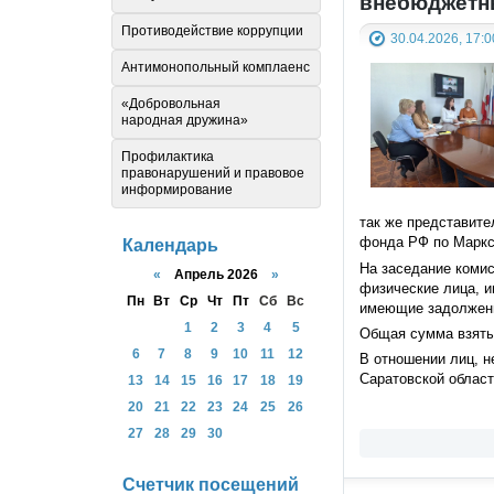
внебюджетны
Противодействие коррупции
30.04.2026, 17:0
Антимонопольный комплаенс
«Добровольная
народная дружина»
Профилактика
правонарушений и правовое
информирование
так же представите
фонда РФ по Маркс
Календарь
На заседание коми
«
Апрель 2026
»
физические лица, 
Пн
Вт
Ср
Чт
Пт
Сб
Вс
имеющие задолженн
1
2
3
4
5
Общая сумма взятых
6
7
8
9
10
11
12
В отношении лиц, 
Саратовской област
13
14
15
16
17
18
19
20
21
22
23
24
25
26
27
28
29
30
Счетчик посещений