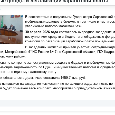
е фонды и легализации заработной платы
0
В соответствии с поручением Губернатора Саратовской 
мобилизации доходов в бюджет, в том числе в части с
увеличению налогооблагаемой базы.
30 апреля 2026 года
состоялось очередное заседание м
поступлением средств в бюджет и внебюджетные фонды
комиссии по легализации заработной платы при админис
В заседаниях комиссий приняли участие: сотрудникиадм
ли, Межрайонной ИФНС России № 7 по Саратовской области, ГКУ Кадров
овскому району.
ссии по контролю за поступлением средств в бюджет и внебюджетные ф
имеющие задолженность по НДФЛ и имущественным налогам и юридичес
ость по единому налоговому счету.
 обязательств должников составила 1659,7 тыс. руб.
не явившихся на заседание комиссии и не погасивших задолженность по
и будет применен весь комплекс мероприятий о принудительном взыска