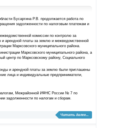
области Бусаргина Р.В. продолжается работа по
окращения задолженности по налоговым платежам и
ежведомственной комиссии по контролю за
 и арендной платы за землю и межведомственной
трации Марксовского муниципального района.
инистрации Марксовского муниципального района, а
ый центр по Марксовскому району, Социального
онды и арендной платы за землю были приглашены
кие лица и индивидуальные предприниматели,
 налогам, Межрайонной ИФНС России № 7 по
нии задолженности по налогам и сборам.
Читать далее...