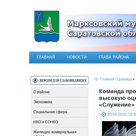
Официальный сайт Марксовск
ГЛАВНАЯ
НОВОСТИ
ГЛАВА РАЙОНА
Главная страница
» 
Команда про
О районе
высокую оце
Экономика
«Служение»
Социальная сфера
30.04.2026, 18:3
НКО и СОНКО
Жилищно-коммунальная