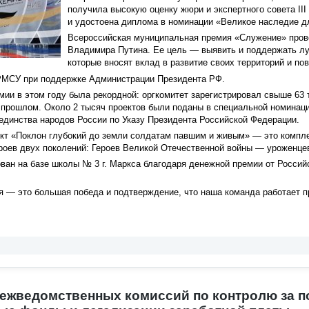
получила высокую оценку жюри и экспертного совета I
и удостоена диплома в номинации «Великое наследие д
Всероссийская муниципальная премия «Служение» пров
Владимира Путина. Ее цель — выявить и поддержать л
которые вносят вклад в развитие своих территорий и по
МСУ при поддержке Администрации Президента РФ.
мии в этом году была рекордной: оргкомитет зарегистрировал свыше 63 
 прошлом. Около 2 тысяч проектов были поданы в специальной номинац
единства народов России по Указу Президента Российской Федерации.
ект «Поклон глубокий до земли солдатам павшим и живым» — это компл
роев двух поколений: Героев Великой Отечественной войны — уроженцев
ван на базе школы № 3 г. Маркса благодаря денежной премии от Россий
я — это большая победа и подтверждение, что наша команда работает
ежведомственных комиссий по контролю за п