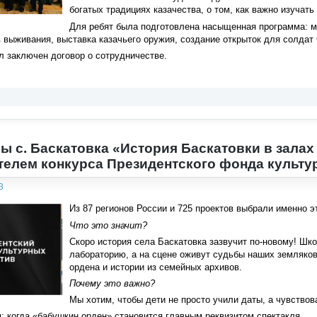
богатых традициях казачества, о том, как важно изучат
Для ребят была подготовлена насыщенная программа: ма
 выживания, выставка казачьего оружия, создание открыток для солдат
 заключен договор о сотрудничестве.
ы с. Баскатовка «История Баскатовки в залах 
телем конкурса Президентского фонда культу
3
Из 87 регионов России и 725 проектов выбрали именно э
Что это значит?
Скоро история села Баскатовка зазвучит по-новому! Шк
лабораторию, а на сцене оживут судьбы наших земляко
ордена и истории из семейных архивов.
Почему это важно?
Мы хотим, чтобы дети не просто учили даты, а чувствов
м: когда «бабушкин орден» становится главным реквизитом спектакля.