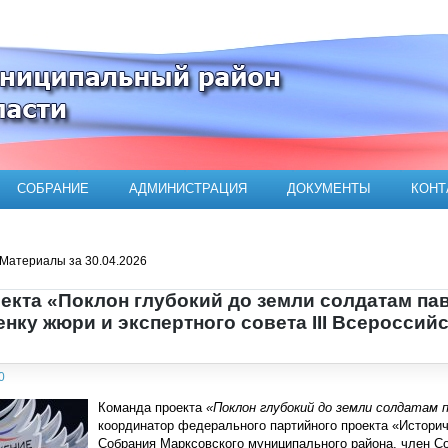
ого муниципального района
СОБРАНИЕ
АДМИНИСТРАЦИЯ
ДОКУМЕНТЫ
КОНТ
Материалы за 30.04.2026
екта «Поклон глубокий до земли солдатам п
нку жюри и экспертного совета III Всеросси
0
Команда проекта
«Поклон глубокий до земли солдатам
координатор федерального партийного проекта «Истори
Собрания Марксовского муниципального района, член С