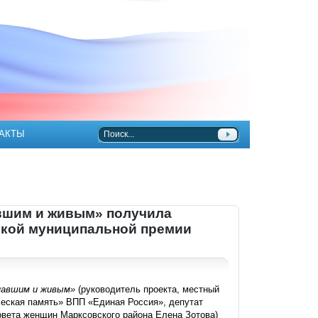
АКТЫ
авшим и живым» получила
йской муниципальной премии
 павшим и живым»
(руководитель проекта, местный
ческая память» ВПП «Единая Россия», депутат
овета женщин Марксовского района Елена Зотова)