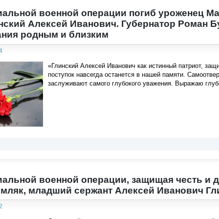
иальной военной операции погиб уроженец М
нский Алексей Иванович. Губернатор Роман Б
ания родным и близким
4
«Глинский Алексей Иванович как истинный патриот, защ
поступок навсегда останется в нашей памяти. Самоотве
заслуживают самого глубокого уважения. Выражаю глуб
иальной военной операции, защищая честь и 
емляк, младший сержант Алексей Иванович Гл
2