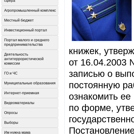
сфера
Агропромышленный комплекс
Местный бюджет
Инвестиционный портал
Портал малого и среднего
предпринимательства
книжек, утвер
Деятельность
антитеррористической
от 16.04.2003 
комиссии
записью о вып
ГО и ЧС
постоянную ра
Муниципальные образования
Интернет-приемная
ознакомить ее 
Видеоматериалы
по форме, утв
Опросы
государственно
Выборы
Постановление
Им нужна мама