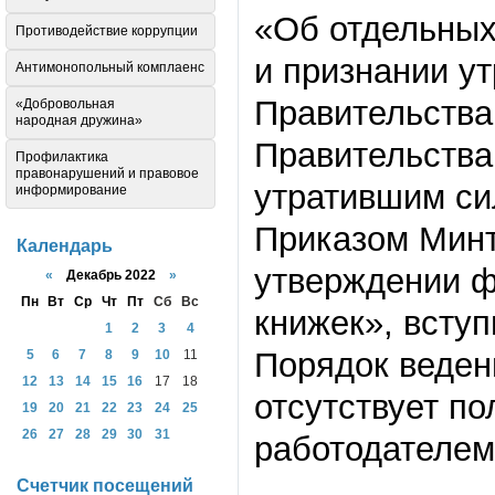
«Об отдельных
Противодействие коррупции
и признании у
Антимонопольный комплаенс
Правительства
«Добровольная
народная дружина»
Правительства
Профилактика
правонарушений и правовое
утратившим си
информирование
Приказом Минт
Календарь
утверждении ф
«
Декабрь 2022
»
Пн
Вт
Ср
Чт
Пт
Сб
Вс
книжек», всту
1
2
3
4
Порядок веден
5
6
7
8
9
10
11
12
13
14
15
16
17
18
отсутствует п
19
20
21
22
23
24
25
26
27
28
29
30
31
работодателем
Счетчик посещений