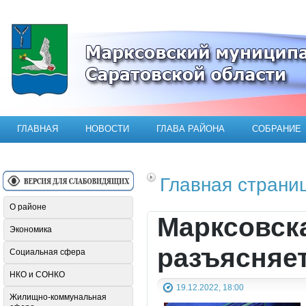
Официальный сайт Марксовского мун
ГЛАВНАЯ
НОВОСТИ
ГЛАВА РАЙОНА
СОБРАНИЕ
Главная страни
О районе
Марксовск
Экономика
разъясняе
Социальная сфера
НКО и СОНКО
19.12.2022, 18:00
Жилищно-коммунальная