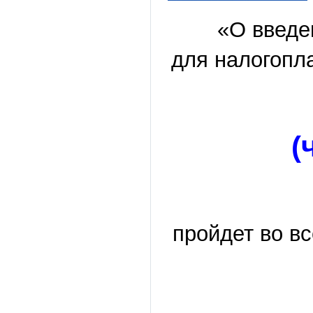
«О введе
для налогопл
15 
(
Ме
пройдет во в