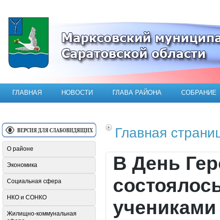
Официальный сайт Марксовского мун
ГЛАВНАЯ
НОВОСТИ
ГЛАВА РАЙОНА
СОБРАНИЕ
Главная страни
О районе
В День Гер
Экономика
состоялось
Социальная сфера
НКО и СОНКО
учениками
Жилищно-коммунальная