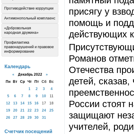
памятный пода
Противодействие коррупции
присягу у взво
Антимонопольный комплаенс
помощь и подд
«Добровольная
действующих к
народная дружина»
Профилактика
Присутствующи
правонарушений и правовое
информирование
Романов отмет
Календарь
Отечества про
«
Декабрь 2022
»
детей, сказав,
Пн
Вт
Ср
Чт
Пт
Сб
Вс
1
2
3
4
преемственнос
5
6
7
8
9
10
11
России стоят 
12
13
14
15
16
17
18
19
20
21
22
23
24
25
защищают неза
26
27
28
29
30
31
учителей, роди
Счетчик посещений