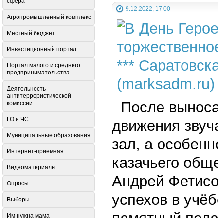
сфера
9.12.2022, 17:00
Агропромышленный комплекс
Местный бюджет
Инвестиционный портал
Портал малого и среднего
предпринимательства
Деятельность
антитеррористической
После выноса 
комиссии
ГО и ЧС
движения звуч
Муниципальные образования
зал, а особенн
Интернет-приемная
казачьего общ
Видеоматериалы
Андрей Фетисо
Опросы
успехов в учё
Выборы
Им нужна мама