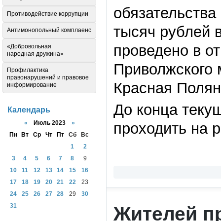
обязательства
Противодействие коррупции
тысяч рублей 
Антимонопольный комплаенс
проведено в о
«Добровольная
народная дружина»
Приволжского м
Профилактика
правонарушений и правовое
Красная Полян
информирование
До конца теку
Календарь
«
Июль 2023
»
проходить на р
Пн
Вт
Ср
Чт
Пт
Сб
Вс
1
2
3
4
5
6
7
8
9
10
11
12
13
14
15
16
17
18
19
20
21
22
23
24
25
26
27
28
29
30
31
Жителей п