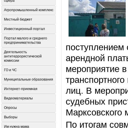
сфера
Агропромышленный комплекс
Местный бюджет
Инвестиционный портал
Портал малого и среднего
предпринимательства
поступлением 
Деятельность
арендной плат
антитеррористической
комиссии
мероприятие в
ГО и ЧС
транспортного
Муниципальные образования
лиц. В меропр
Интернет-приемная
Видеоматериалы
судебных прис
Опросы
Марксовского 
Выборы
По итогам сов
Им нужна мама