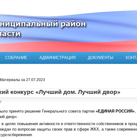
ого муниципального района
СОБРАНИЕ
АДМИНИСТРАЦИЯ
ДОКУМЕНТЫ
КОНТ
Материалы за 27.07.2023
ий конкурс «Лучший дом. Лучший двор»
9
было принято решение Генерального совета партии
«ЕДИНАЯ РОССИЯ»
,
ий двор».
 в целях повышения активности и ответственности собственников в пр
ждан по вопросам защиты своих прав в сфере ЖКХ, а также современны
сурсосбережения.