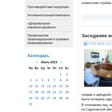
клиентские службы
Противодействие коррупции
Антимонопольный комплаенс
«Добровольная
народная дружина»
Заседание м
Профилактика
правонарушений и правовое
информирование
27.07.2023, 12:1
Календарь
«
Июль 2023
»
Пн
Вт
Ср
Чт
Пт
Сб
Вс
1
2
3
4
5
6
7
8
9
10
11
12
13
14
15
16
17
18
19
20
21
22
23
сборам и арендной 
24
25
26
27
28
29
30
была погашена задо
31
В отношении лиц, 
по Саратовской обл