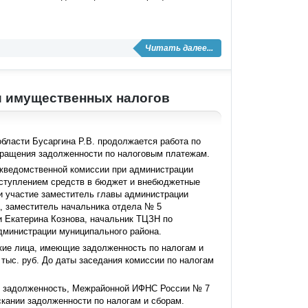
Читать далее...
и имущественных налогов
области Бусаргина Р.В. продолжается работа по
окращения задолженности по налоговым платежам.
жведомственной комиссии при администрации
оступлением средств в бюджет и внебюджетные
и участие заместитель главы администрации
, заместитель начальника отдела № 5
и Екатерина Кознова, начальник ТЦЗН по
дминистрации муниципального района.
кие лица, имеющие задолженность по налогам и
тыс. руб. До даты заседания комиссии по налогам
их задолженность, Межрайонной ИФНС России № 7
кании задолженности по налогам и сборам.