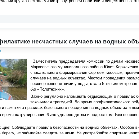
едании круглого стола министр внутренней политики и общественных о
филактике несчастных случаев на водных объ
3
Заместитель председателя комиссии по делам несовер
Марксовского муниципального района Юлия Каржаченко 
спасательного формирования Сергеем Косовым, провели
случаев на водных объектах. Местом проведения разъ
несовершеннолетними у воды, стало 5-ти километровая 
б\о «Политехник».
Важно регулярно напоминать отдыхающим о правилах бе
закончился трагедией. Во время профилактического рей
 и памятки о правилах безопасного поведения на водных объектах и но
о время патрулирования было уделено детям и подросткам. Без сопров
щие! Соблюдайте правила безопасности на водных объектах. Особое в
 берегу, не забывайте следить за ними. Не употребляйте спиртные напит