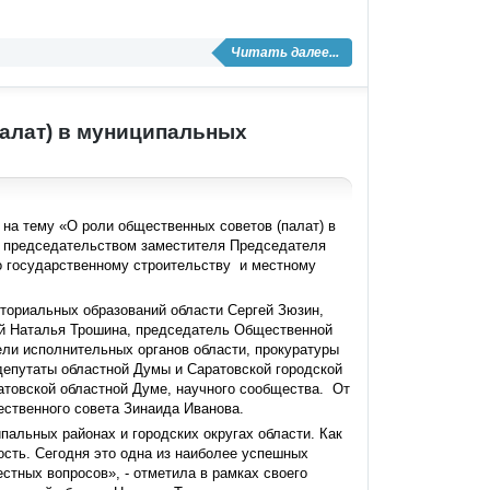
Читать далее...
палат) в муниципальных
на тему «О роли общественных советов (палат) в
д председательством заместителя Председателя
о государственному строительству и местному
ториальных образований области Сергей Зюзин,
ий Наталья Трошина, председатель Общественной
ели исполнительных органов области, прокуратуры
депутаты областной Думы и Саратовской городской
атовской областной Думе, научного сообщества. От
ственного совета Зинаида Иванова.
альных районах и городских округах области. Как
сть. Сегодня это одна из наиболее успешных
стных вопросов», - отметила в рамках своего