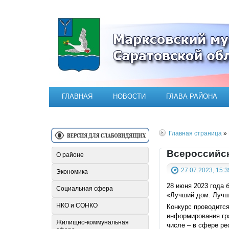
Официальный сайт Марксовск
ГЛАВНАЯ
НОВОСТИ
ГЛАВА РАЙОНА
Главная страница
» 
Всероссийск
О районе
27.07.2023, 15:3
Экономика
28 июня 2023 года 
Социальная сфера
«Лучший дом. Лучш
НКО и СОНКО
Конкурс проводится
информирования гра
Жилищно-коммунальная
числе – в сфере ре