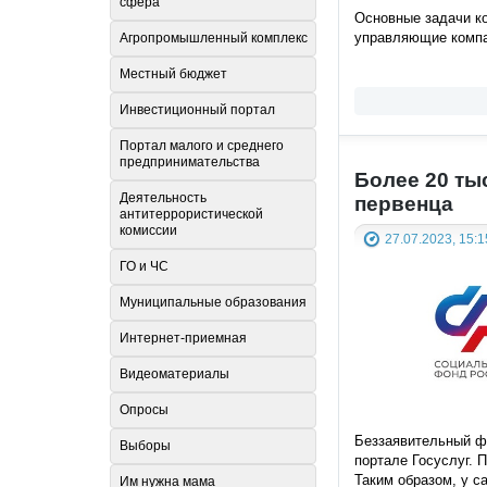
сфера
Основные задачи ко
управляющие компа
Агропромышленный комплекс
Местный бюджет
Инвестиционный портал
Портал малого и среднего
предпринимательства
Более 20 ты
Деятельность
первенца
антитеррористической
комиссии
27.07.2023, 15:1
ГО и ЧС
Муниципальные образования
Интернет-приемная
Видеоматериалы
Опросы
Беззаявительный ф
Выборы
портале Госуслуг. 
Таким образом, у с
Им нужна мама