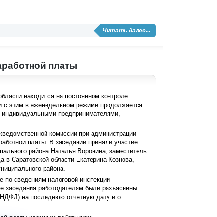
Читать далее...
аработной платы
бласти находится на постоянном контроле
зи с этим в еженедельном режиме продолжается
 и индивидуальными предпринимателями,
жведомственной комиссии при администрации
работной платы. В заседании приняли участие
пального района Наталья Воронина, заместитель
а в Саратовской области Екатерина Кознова,
ниципального района.
е по сведениям налоговой инспекции
де заседания работодателям были разъяснены
6-НДФЛ) на последнюю отчетную дату и о