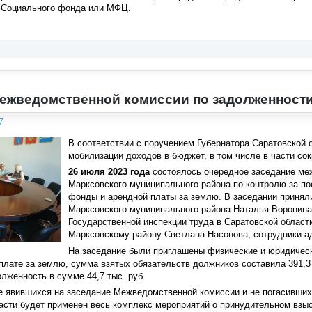
 Социального фонда или МФЦ.
ежведомственной комиссии по задолженност
7
В соответствии с поручением Губернатора Саратовской 
мобилизации доходов в бюджет, в том числе в части с
26 июля 2023 года
состоялось очередное заседание ме
Марксовского муниципального района по контролю за п
фонды и арендной платы за землю. В заседании принял
Марксовского муниципального района Наталья Воронина
Государственной инспекции труда в Саратовской област
Марксовскому району Светлана Насонова, сотрудники а
На заседание были приглашены физические и юридичес
плате за землю, сумма взятых обязательств должников составила 391,3 
лженность в сумме 44,7 тыс. руб.
не явившихся на заседание Межведомственной комиссии и не погасивш
асти будет применен весь комплекс мероприятий о принудительном взыс