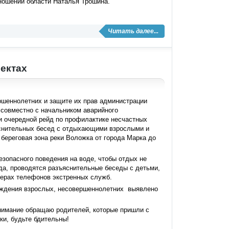
тношений области Наталья Трошина.
Читать далее...
ектах
шеннолетних и защите их прав администрации
совместно с начальником аварийного
 очередной рейд по профилактике несчастных
яснительных бесед с отдыхающими взрослыми и
береговая зона реки Воложка от города Марка до
зопасного поведения на воде, чтобы отдых не
да, проводятся разъяснительные беседы с детьми,
мерах телефонов экстренных служб.
ождения взрослых, несовершеннолетних выявлено
нимание обращаю родителей, которые пришли с
ки, будьте бдительны!