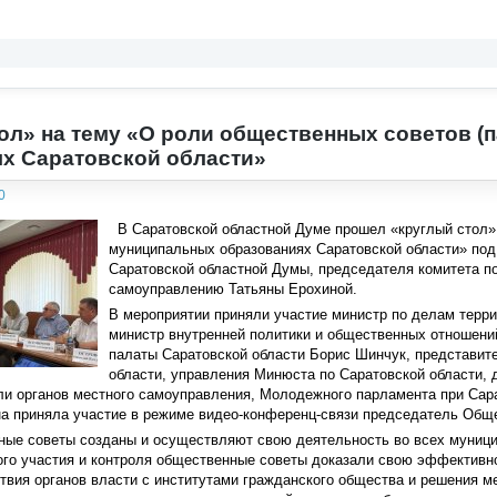
ол» на тему «О роли общественных советов (
х Саратовской области»
0
В Саратовской областной Думе прошел «круглый стол» 
муниципальных образованиях Саратовской области» по
Саратовской областной Думы, председателя комитета п
самоуправлению Татьяны Ерохиной.
В мероприятии приняли участие министр по делам терри
министр внутренней политики и общественных отношен
палаты Саратовской области Борис Шинчук, представит
области, управления Минюста по Саратовской области, 
ли органов местного самоуправления, Молодежного парламента при Сар
а приняла участие в режиме видео-конференц-связи председатель Обще
ые советы созданы и осуществляют свою деятельность во всех муницип
го участия и контроля общественные советы доказали свою эффективно
твия органов власти с институтами гражданского общества и решения ме