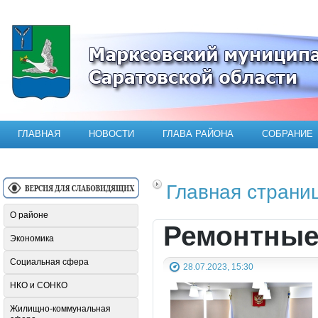
Официальный сайт Марксовского мун
ГЛАВНАЯ
НОВОСТИ
ГЛАВА РАЙОНА
СОБРАНИЕ
Главная страни
О районе
Ремонтные
Экономика
Социальная сфера
28.07.2023, 15:30
НКО и СОНКО
Жилищно-коммунальная