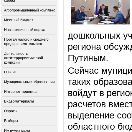
сфера
Агропромышленный комплекс
Местный бюджет
Инвестиционный портал
дошкольных уч
Портал малого и среднего
региона обсуж
предпринимательства
Деятельность
Путиным.
антитеррористической
комиссии
Сейчас муници
ГО и ЧС
таких образов
Муниципальные образования
войдут в реги
Интернет-приемная
расчетов вмес
Видеоматериалы
Опросы
выделение соо
Выборы
областного бю
Им нужна мама