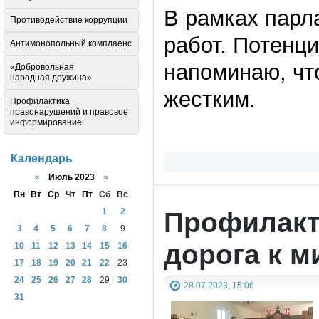
В рамках парл
Противодействие коррупции
работ. Потенц
Антимонопольный комплаенс
напоминаю, что
«Добровольная
народная дружина»
жестким.
Профилактика
правонарушений и правовое
информирование
Календарь
«
Июль 2023
»
Пн
Вт
Ср
Чт
Пт
Сб
Вс
Профилакти
1
2
3
4
5
6
7
8
9
дорога к м
10
11
12
13
14
15
16
17
18
19
20
21
22
23
24
25
26
27
28
29
30
28.07.2023, 15:06
31