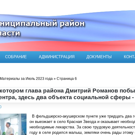
ого муниципального района
СОБРАНИЕ
АДМИНИСТРАЦИЯ
ДОКУМЕНТЫ
КОНТ
Материалы за Июль 2023 года » Страница 6
в котором глава района Дмитрий Романов побыв
ентра, здесь два объекта социальной сферы 
0
В фельдшерско-акушерском пункте уже тридцать два г
он выезжает в село Красная Звезда и оказывает необхо
необходимые лекарства. За свою трудовую деятельность
году в селе родился малыш, земляки очень рады этому