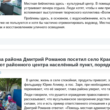
Местная библиотека здесь - культурный центр. В помещ
устраивают вечера отдыха. Люди хотят, чтобы к ним пр
вспоминают выступления творческого коллектива «Волж
Проблемы здесь, в основном, с водоснабжением, есть п
уже не пользуются и хотя бы частично отремонтировать водовод. Местн
как и восстановлением уличного освещения.
ва района Дмитрий Романов посетил село Крас
от районного центра населённый пункт, поряд
5
В целом, жизнь в селе спокойная, продукты привозят,
фельдшеру Юрию Алиеву, в пос. Заря, при необходимос
переживают, что её закроют, глава района уверил, что та
Люди говорили, что рушится ограждение православного
рассказывают, что мусульманское захоронение родстве
силами, это и есть пример ответственного отношения к 
Дмитрий Романов ответил: «Помощь местная администра