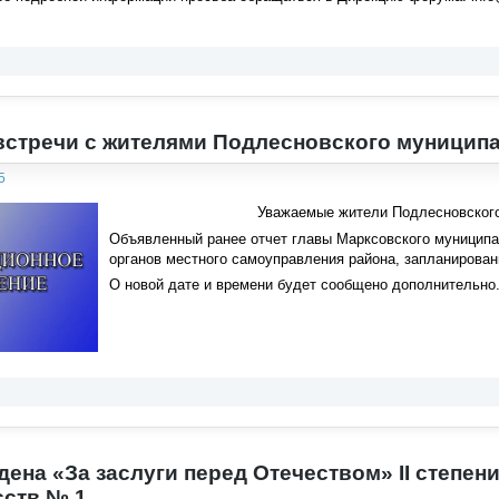
встречи с жителями Подлесновского муницип
5
Уважаемые жители Подлесновского
Объявленный ранее отчет главы Марксовского муниципа
органов местного самоуправления района, запланирован
О новой дате и времени будет сообщено дополнительно
ена «За заслуги перед Отечеством» II степен
сств № 1