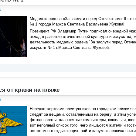
8
Медалью ордена «За заслуги перед Отечеством» II степ
№ 1 города Маркса Светлана Васильевна Жукова!
Президент РФ Владимир Путин подписал очередной указ
вклад в развитие отечественной культуры и искусства,
деятельность медалью ордена "За заслуги перед Отечес
искусств № 1 г.Маркса Светланы Жуковой.
ся от кражи на пляже
3
Нередко жертвами преступников на городском пляже явл
следят за вещами, оставленными на берегу, и этим ус
фотоаппараты, планшетные компьютеры, кошельки, ювел
вот неполный список того, чего лишаются жители и гости
пляже много отдыхающих, найти злоумышленника почти