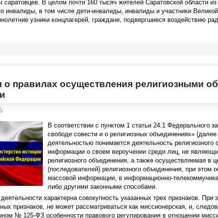
ч саратовцев. В целом почти 160 тысяч жителей Саратовской области и
о инвалиды, в том числе дети-инвалиды, инвалиды и участники Великой
олетние узники концлагерей, граждане, подвергшиеся воздействию рад
 о правилах осуществления религиозными о
и
5
В соответствии с пунктом 1 статьи 24.1 Федерального з
свободе совести и о религиозных объединениях» (далее
деятельностью понимается деятельность религиозного 
информации о своем вероучении среди лиц, не являющи
религиозного объединения, а также осуществляемая в ц
(последователей) религиозного объединения, при этом
массовой информации, в информационно-телекоммуникац
либо другими законными способами.
деятельности характерна совокупность указанных трех признаков. При 
ых признаков, не может рассматриваться как миссионерская, и, следов
оном № 125-ФЗ особенности правового регулирования в отношении мисс