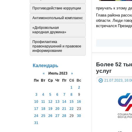
приучать к этому д
Противодействие коррупции
Глава района расск
Антимонопольный комплаенс
области. Люди гово
встречался Президе
«Добровольная
народная дружина»
Профилактика
правонарушений и правовое
информирование
Более 52 ты
Календарь
услуг
«
Июль 2023
»
Пн
Вт
Ср
Чт
Пт
Сб
Вс
21.07.2023, 16:0
1
2
3
4
5
6
7
8
9
10
11
12
13
14
15
16
17
18
19
20
21
22
23
24
25
26
27
28
29
30
31