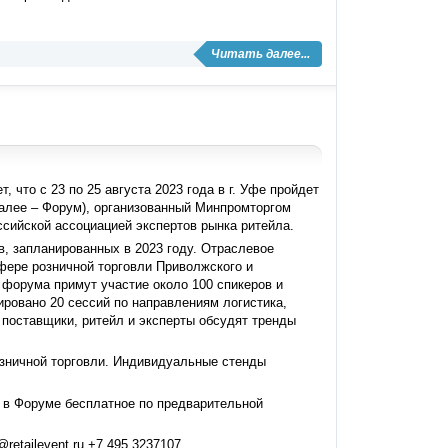
Читать далее...
 что с 23 по 25 августа 2023 года в г. Уфе пройдет
алее – Форум), организованный Минпромторгом
сийской ассоциацией экспертов рынка ритейла.
, запланированных в 2023 году. Отраслевое
фере розничной торговли Приволжского и
 форума примут участие около 100 спикеров и
ировано 20 сессий по направлениям логистика,
 поставщики, ритейл и эксперты обсудят тренды
озничной торговли. Индивидуальные стенды
ие в Форуме бесплатное по предварительной
tailevent.ru,+7 495 3237107.