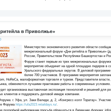
 ритейла в Приволжье»
0
Министерство экономического развития области сообщает,
межрегиональный форум «Дни ритейла в Приволжье» (д
России, Правительством Республики Башкортостан и Рос
Форум станет первым из трех межрегиональных форумов
мероприятие объединит на одной площадке лидеров в с
Уральского федеральных округов. В деловой программе
более 700 участников. В программе мероприятия заплан
com, HoReCa, малоформатная торговля и туризм. Представители власти,
рынка, обменяются лучшими практиками работы в современных условиях.
дет организована выставочная экспозиция технологий и решений для р
ых клиентов и поддержать деловой имидж компании.
орума: г. Уфа, ул. Заки Валиди, д. 2, «Конгресс-холл Торатау». Участ
йте Форума
https://ufa2023.retaildays.ru/
.
е подробной информации просьба обращаться в Дирекцию форума: info@re