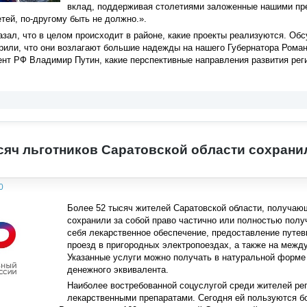
вклад, поддерживая столетиями заложенные нашими пре
етей, по-другому быть не должно.».
азал, что в целом происходит в районе, какие проекты реализуются. Об
рили, что они возлагают большие надежды на нашего Губернатора Романа
нт РФ Владимир Путин, какие перспективные направления развития реги
сяч льготников Саратовской области сохрани
0
Более 52 тысяч жителей Саратовской области, получа
сохранили за собой право частично или полностью полу
себя лекарственное обеспечение, предоставление путев
проезд в пригородных электропоездах, а также на между
Указанные услуги можно получать в натуральной форме 
денежного эквивалента.
Наиболее востребованной соцуслугой среди жителей ре
лекарственными препаратами. Сегодня ей пользуются б