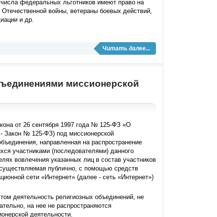
з числа федеральных льготников имеют право на
 Отечественной войны, ветераны боевых действий,
иации и др.
Читать далее...
бъединениями миссионерской
акона от 26 сентября 1997 года № 125-ФЗ «О
 - Закон № 125-ФЗ) под миссионерской
объединения, направленная на распространение
хся участниками (последователями) данного
елях вовлечения указанных лиц в состав участников
 осуществляемая публично, с помощью средств
ионной сети «Интернет» (далее - сеть «Интернет»)
этом деятельность религиозных объединений, не
ательно, на нее не распространяются
ионерской деятельности.