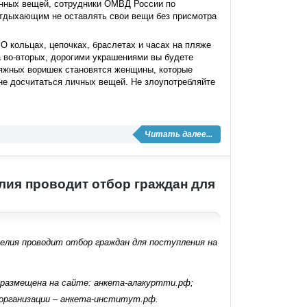
енных вещей, сотрудники ОМВД России по
отдыхающим не оставлять свои вещи без присмотра
 О кольцах, цепочках, браслетах и часах на пляже
а во-вторых, дорогими украшениями вы будете
яжных воришек становятся женщины, которые
не досчитаться личных вещей. Не злоупотребляйте
Читать далее...
лия проводит отбор граждан для
релия проводит отбор граждан для поступления на
 размещена на сайте: анкета-алакуртти.рф;
 организации – анкета-институт.рф.