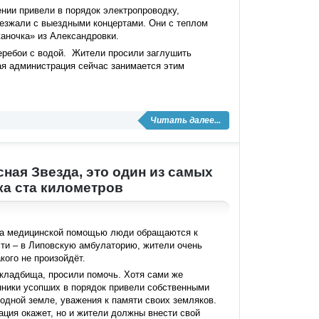
ении привели в порядок электропроводку,
иезжали с выездными концертами. Они с теплом
аночка» из Александровки.
еребои с водой. Жители просили заглушить
ая администрация сейчас занимается этим
Читать далее...
ная Звезда, это один из самых
ка ста километров
 за медицинской помощью люди обращаются к
ти – в Липовскую амбулаторию, жители очень
кого не произойдёт.
 кладбища, просили помочь. Хотя сами же
нники усопших в порядок привели собственными
родной земле, уважения к памяти своих земляков.
ция окажет, но и жители должны внести свой