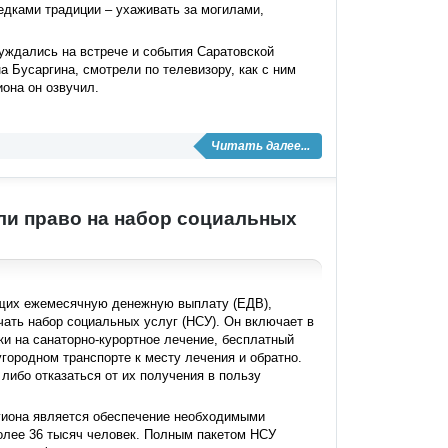
дками традиции – ухаживать за могилами,
суждались на встрече и события Саратовской
 Бусаргина, смотрели по телевизору, как с ним
она он озвучил.
Читать далее...
ли право на набор социальных
ющих ежемесячную денежную выплату (ЕДВ),
чать набор социальных услуг (НСУ). Он включает в
ки на санаторно-курортное лечение, бесплатный
городном транспорте к месту лечения и обратно.
либо отказаться от их получения в пользу
гиона является обеспечение необходимыми
олее 36 тысяч человек. Полным пакетом НСУ