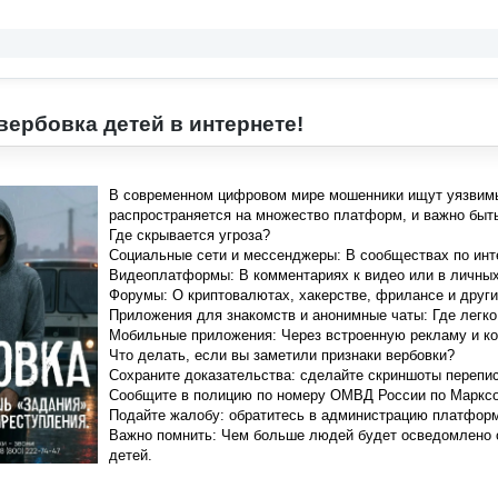
вербовка детей в интернете!
В современном цифровом мире мошенники ищут уязвимых
распространяется на множество платформ, и важно быт
Где скрывается угроза?
Социальные сети и мессенджеры: В сообществах по инт
Видеоплатформы: В комментариях к видео или в личны
Форумы: О криптовалютах, хакерстве, фрилансе и други
Приложения для знакомств и анонимные чаты: Где легко
Мобильные приложения: Через встроенную рекламу и к
Что делать, если вы заметили признаки вербовки?
Сохраните доказательства: сделайте скриншоты перепи
Сообщите в полицию по номеру ОМВД России по Марксовс
Подайте жалобу: обратитесь в администрацию платформы
Важно помнить: Чем больше людей будет осведомлено о
детей.