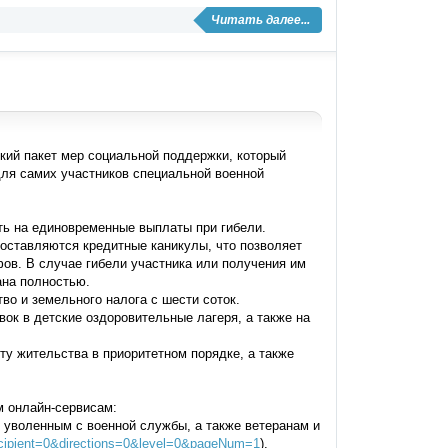
Читать далее...
кий пакет мер социальной поддержки, который
для самих участников специальной военной
ь на единовременные выплаты при гибели.
оставляются кредитные каникулы, что позволяет
ов. В случае гибели участника или получения им
ана полностью.
о и земельного налога с шести соток.
ок в детские оздоровительные лагеря, а также на
у жительства в приоритетном порядке, а также
м онлайн-сервисам:
уволенным с военной службы, а также ветеранам и
ecipient=0&directions=0&level=0&pageNum=1
).