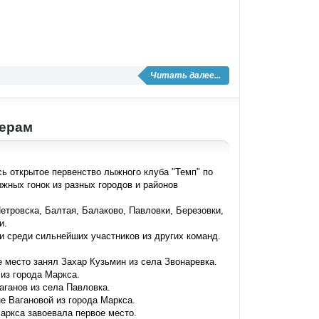
Читать далее...
лерам
сь открытое первенство лыжного клуба
"
Темп
"
по
жных гонок из разных городов и районов
етровска, Балтая, Балаково, Павловки, Березовки,
и.
и среди сильнейших участников из других команд.
-е место занял Захар Кузьмин из села Звонаревка.
из города Маркса.
аганов из села Павловка.
е Вагановой из города Маркса.
Маркса завоевала первое место.