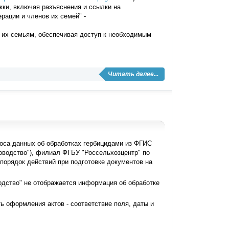
ки, включая разъяснения и ссылки на
рации и членов их семей
"
-
 их семьям, обеспечивая доступ к необходимым
Читать далее...
носа данных об обработках гербицидами из ФГИС
оводство
"
), филиал ФГБУ
"
Россельхозцентр
"
по
порядок действий при подготовке документов на
одство
"
не отображается информация об обработке
ь оформления актов
-
соответствие поля, даты и