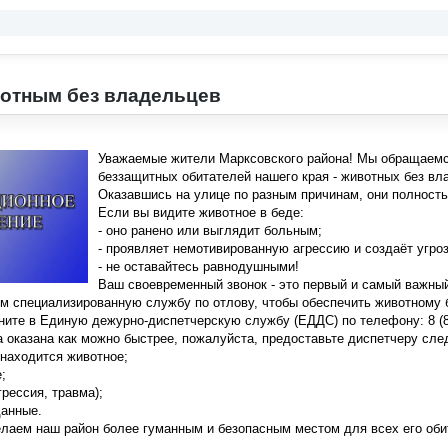
отным без владельцев
Уважаемые жители Марксовского района! Мы обращаемся
беззащитных обитателей нашего края
-
животных без вл
Оказавшись на улице по разным причинам, они полность
Если вы видите животное в беде:
- оно ранено или выглядит больным;
- проявляет немотивированную агрессию и создаёт угроз
- не оставайтесь равнодушными!
Ваш своевременный звонок
-
это первый и самый важный
м специализированную службу по отлову, чтобы обеспечить животному 
оните в Единую дежурно-диспетчерскую службу (ЕДДС) по телефону: 8 (84
 оказана как можно быстрее, пожалуйста, предоставьте диспетчеру с
 находится животное;
;
грессия, травма);
данные.
лаем наш район более гуманным и безопасным местом для всех его оби