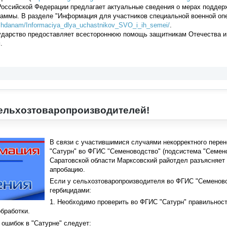
оссийской Федерации предлагает актуальные сведения о мерах поддерж
раммы. В разделе
"
Информация для участников специальной военной опе
grazhdanam/Informaciya_dlya_uchastnikov_SVO_i_ih_semei/
.
сударство предоставляет всестороннюю помощь защитникам Отечества и
.
ельхозтоваропроизводителей!
В связи с участившимися случаями некорректного пере
"
Сатурн
"
во ФГИС
"
Семеноводство
"
(подсистема
"
Семен
Саратовской области Марксовский райотдел разъясняет 
апробацию.
Если у сельхозтоваропроизводителя во ФГИС
"
Семенов
гербицидами:
1. Необходимо проверить во ФГИС
"
Сатурн
"
правильност
бработки.
и ошибок в
"
Сатурне
"
следует: