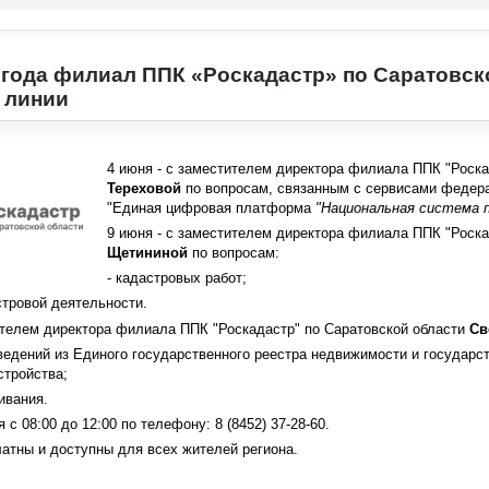
 года филиал ППК «Роскадастр» по Саратовск
 линии
4 июня - с заместителем директора филиала ППК
"
Роска
Тереховой
по вопросам, связанным с сервисами федер
"
Единая цифровая платформа
"
Национальная система 
9 июня - с заместителем директора филиала ППК
"
Роска
Щетининой
по вопросам:
- кадастровых работ;
стровой деятельности.
тителем директора филиала ППК
"
Роскадастр
"
по Саратовской области
Св
ведений из Единого государственного реестра недвижимости и государс
стройства;
ивания.
с 08:00 до 12:00 по телефону: 8 (8452) 37-28-60.
атны и доступны для всех жителей региона.