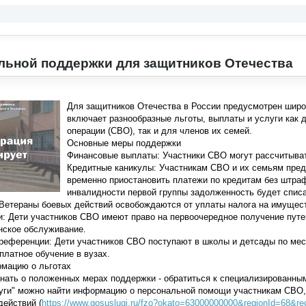
ьной поддержки для защитников Отечества
Для защитников Отечества в России предусмотрен широ
включает разнообразные льготы, выплаты и услуги как 
операции (СВО), так и для членов их семей.
Основные меры поддержки
Финансовые выплаты: Участники СВО могут рассчитыват
Кредитные каникулы: Участникам СВО и их семьям пред
временно приостановить платежи по кредитам без штраф
инвалидности первой группы задолженность будет спис
Ветераны боевых действий освобождаются от уплаты налога на имуществ
: Дети участников СВО имеют право на первоочередное получение путев
нское обслуживание.
еференции: Дети участников СВО поступают в школы и детсады по мест
платное обучение в вузах.
рмацию о льготах
знать о положенных мерах поддержки
-
обратиться к специализированны
уги
"
можно найти информацию о персональной помощи участникам СВО, 
ействий (
https://www.gosuslugi.ru/fzo?okato=63000000000&regionId=68&r