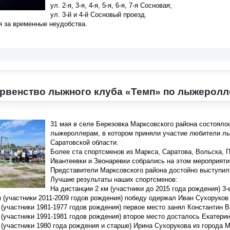
ул. 2-я, 3-я, 4-я, 5-я, 6-я, 7-я Сосновая;
ул. 3-й и 4-й Сосновый проезд.
я за временные неудобства.
рвенство лыжного клуба «Темп» по лыжерол
31 мая в селе Березовка Марксовского района состояло
лыжероллерам, в котором приняли участие любители лы
Саратовской области.
Более ста спортсменов из Маркса, Саратова, Вольска, П
Ивантеевки и Звонаревки собрались на этом мероприяти
Представители Марксовского района достойно выступил
Лучшие результаты наших спортсменов:
На дистанции 2 км (участники до 2015 года рождения) 3
 (участники 2011
-
2009 годов рождения) победу одержал Иван Сухоруков 
 (участники 1981
-
1977 годов рождения) первое место занял Константин В
 (участники 1991
-
1981 годов рождения) второе место досталось Екатерин
 (участники 1980 года рождения и старше) Ирина Сухорукова из города 