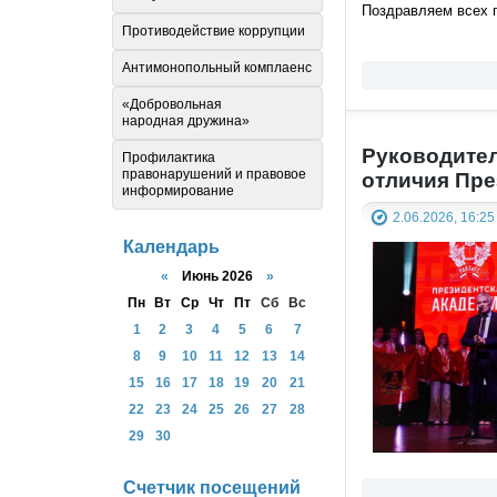
Поздравляем всех п
Противодействие коррупции
Антимонопольный комплаенс
«Добровольная
народная дружина»
Руководител
Профилактика
правонарушений и правовое
отличия Пре
информирование
2.06.2026, 16:25
Календарь
«
Июнь 2026
»
Пн
Вт
Ср
Чт
Пт
Сб
Вс
1
2
3
4
5
6
7
8
9
10
11
12
13
14
15
16
17
18
19
20
21
22
23
24
25
26
27
28
29
30
Счетчик посещений