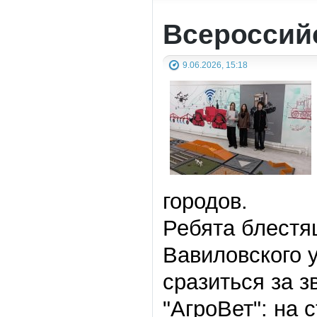
Всероссий
9.06.2026, 15:18
городов.
Ребята блестя
Вавиловского 
сразиться за з
"
АгроВет
"
: на 