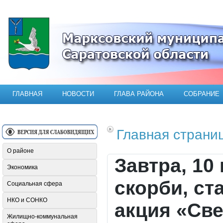
Официальный сайт Марксовского мун
ГЛАВНАЯ
НОВОСТИ
ГЛАВА РАЙОНА
СОБРАНИЕ
Главная страни
О районе
Завтра, 10
Экономика
скорби, ст
Социальная сфера
НКО и СОНКО
акция «Св
Жилищно-коммунальная