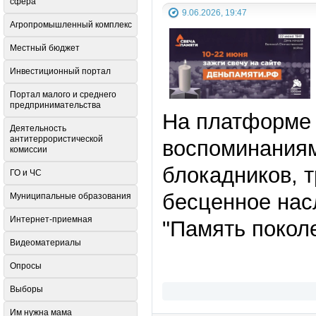
сфера
9.06.2026, 19:47
Агропромышленный комплекс
Местный бюджет
Инвестиционный портал
Портал малого и среднего
предпринимательства
На платформе 
Деятельность
антитеррористической
воспоминаниям
комиссии
блокадников, 
ГО и ЧС
бесценное нас
Муниципальные образования
Интернет-приемная
"
Память покол
Видеоматериалы
Опросы
Выборы
Им нужна мама