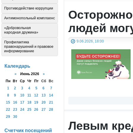
Противодействие коррупции
Осторожно
Антимонопольный комплаенс
людей мог
«Добровольная
народная дружина»
9.06.2026, 18:00
Профилактика
правонарушений и правовое
информирование
Календарь
«
Июнь 2026
»
Пн
Вт
Ср
Чт
Пт
Сб
Вс
1
2
3
4
5
6
7
8
9
10
11
12
13
14
15
16
17
18
19
20
21
22
23
24
25
26
27
28
29
30
Левым кре
Счетчик посещений