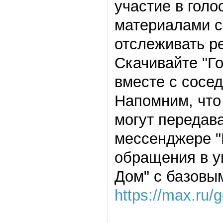
участие в голо
материалами с
отслеживать р
Скачивайте
"
Г
вместе с сосе
Напомним, что
могут передава
мессенджере "
обращения в у
Дом
"
с базовы
https://max.ru/