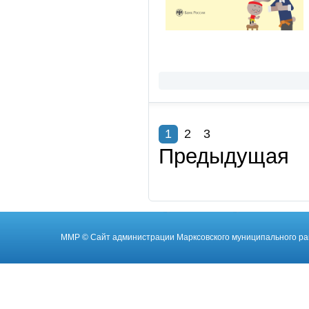
1
2
3
Предыдущая
ММР
© Cайт администрации Марксовского муниципального ра