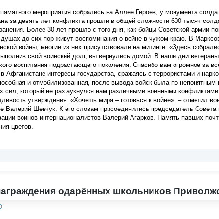
 памятного мероприятия собрались на Аллее Героев, у монумента солда
на за девять лет конфликта прошли в общей сложности 600 тысяч солда
ранения. Более 30 лет прошло с того дня, как бойцы Советской армии п
х душах до сих пор живут воспоминания о войне в чужом краю. В Маркс
нской войны, многие из них присутствовали на митинге. «Здесь собралис
выполнив свой воинский долг, вы вернулись домой. В наши дни ветеран
кого воспитания подрастающего поколения. Спасибо вам огромное за вс
 Афганистане интересы государства, сражаясь с террористами и нарко
пособная и отмобилизованная, после вывода войск была по непонятным
х сил, который не раз аукнулся нам различными военными конфликтами.
ливость утверждения: «Хочешь мира – готовься к войне», – отметил во
ке Валерий Шевчук. К его словам присоединились председатель Совета
зации воинов-интернационалистов Валерий Агарков. Память павших поч
ния цветов.
награждения одарённых школьников Приволж
0