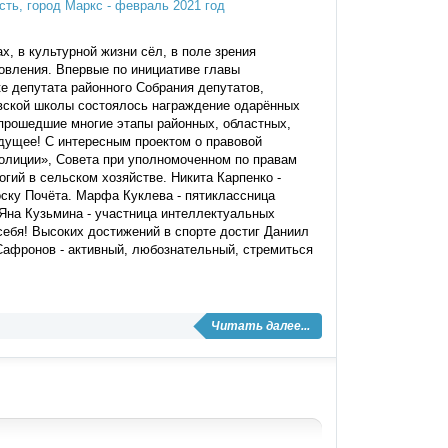
 в культурной жизни сёл, в поле зрения​
новления. Впервые по инициативе главы
 депутата районного Собрания депутатов,
вской школы состоялось награждение одарённых
 прошедшие многие этапы районных, областных,
дущее! С интересным проектом о правовой
олиции», Совета при уполномоченном по правам
гий в сельском хозяйстве. Никита Карпенко -
ску Почёта.​ Марфа Куклева - пятиклассница
 Яна Кузьмина - участница интеллектуальных
себя! Высоких достижений в спорте достиг Даниил
Сафронов - активный, любознательный, стремиться
Читать далее...