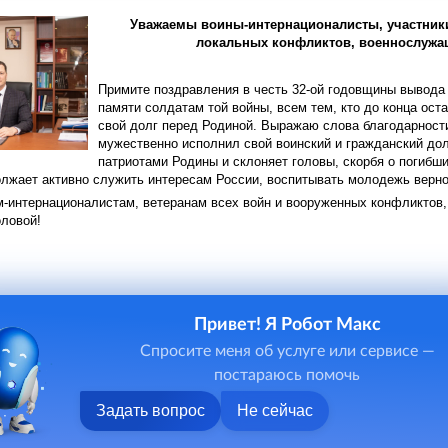
Уважаемы воины-интернационалисты, участники
локальных конфликтов, военнослужащ
Примите поздравления в честь 32-ой годовщины вывода
памяти солдатам той войны, всем тем, кто до конца ост
свой долг перед Родиной. Выражаю слова благодарности
мужественно исполнил свой воинский и гражданский дол
патриотами Родины и склоняет головы, скорбя о погибш
олжает активно служить интересам России, воспитывать молодежь верно
интернационалистам, ветеранам всех войн и вооруженных конфликтов, и
оловой!
Привет! Я Робот Макс
Спросите меня об услуге или сервисе —
постараюсь помочь
Задать вопрос
Не сейчас