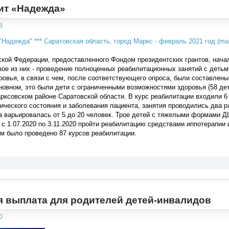
чит «Надежда»
5
кой Федерации, предоставленного Фондом президентских грантов, нача
ое из них - проведение полноценных реабилитационных занятий с деть
овья, в связи с чем, после соответствующего опроса, были составлен
новном, это были дети с ограниченными возможностями здоровья (58 дет
рксовском районе Саратовской области. В курс реабилитации входили 6 
ического состояния и заболевания пациента, занятия проводились два р
а варьировалась от 5 до 20 человек. Трое детей с тяжелыми формами 
 с 1.07.2020 по 3.11.2020 пройти реабилитацию средствами иппотерапии
м было проведено 87 курсов реабилитации.
 выплата для родителей детей-инвалидов
0