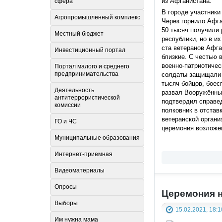
из Афганистана.
сфера
В городе участники
Агропромышленный комплекс
Через горнило Афга
50 тысяч получили 
Местный бюджет
республики, но в и
ста ветеранов Афга
Инвестиционный портал
близкие. С честью 
военно-патриотичес
Портал малого и среднего
предпринимательства
солдаты защищали в
тысяч бойцов, боес
Деятельность
развал Вооружённы
антитеррористической
подтвердил справед
комиссии
полковник в отстав
ветеранской органи
ГО и ЧС
церемония возложе
Муниципальные образования
Интернет-приемная
Видеоматериалы
Опросы
Церемония 
Выборы
15.02.2021, 18:1
Им нужна мама