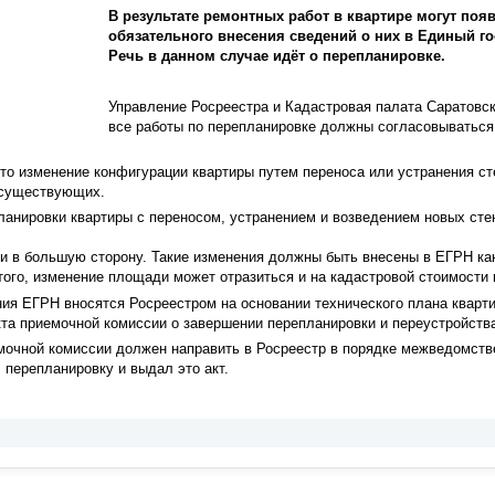
В результате ремонтных работ в квартире могут поя
обязательного внесения сведений о них в Единый г
Речь в данном случае идёт о перепланировке.
Управление Росреестра и Кадастровая палата Саратовск
все работы по перепланировке должны согласовываться
.
то изменение конфигурации квартиры путем переноса или устранения с
 существующих.
ланировки квартиры с переносом, устранением и возведением новых ст
 и в большую сторону. Такие изменения должны быть внесены в ЕГРН ка
ого, изменение площади может отразиться и на кадастровой стоимости 
ия ЕГРН вносятся Росреестром на основании технического плана кварти
кта приемочной комиссии о завершении перепланировки и переустройств
емочной комиссии должен направить в Росреестр в порядке межведомстве
 перепланировку и выдал это акт.