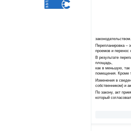
законодательством
Перепланировка – э
проемов и перенос
В результате переп
площадь,
как в меньшую, так
помещения. Кроме т
Изменения в сведен
собственником) и а
По закону, акт при
который согласовал