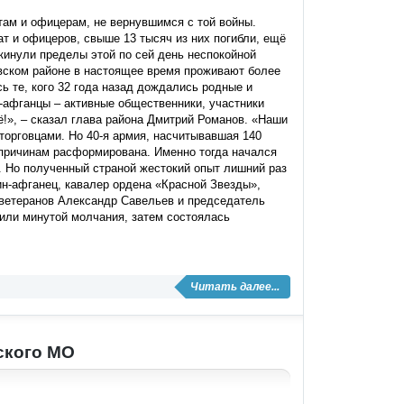
там и офицерам, не вернувшимся с той войны.
т и офицеров, свыше 13 тысяч из них погибли, ещё
окинули пределы этой по сей день неспокойной
овском районе в настоящее время проживают более
ь те, кого 32 года назад дождались родные и
ы-афганцы – активные общественники, участники
ё!», – сказал глава района Дмитрий Романов. «Наши
торговцами. Но 40-я армия, насчитывавшая 140
 причинам расформирована. Именно тогда начался
 Но полученный страной жестокий опыт лишний раз
ин-афганец, кавалер ордена «Красной Звезды»,
 ветеранов Александр Савельев и председатель
тили минутой молчания, затем состоялась
Читать далее...
ского МО