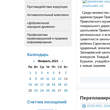
Противодействие коррупции
Среди множества еж
Антимонопольный комплаенс
администрации Прив
Приволжского муни
«Добровольная
генерального дире
народная дружина»
школьников Приволж
региональных и все
Профилактика
правонарушений и правовое
грамотности школьн
информирование
ребёнка Саратовско
одаренный, вокалис
Звонарёвской школы
Календарь
конкурсов. Каждый 
«
Февраль 2021
»
Бурыкин, учащийся 
к новым знаниям.
Пн
Вт
Ср
Чт
Пт
Сб
Вс
1
2
3
4
5
6
7
8
9
10
11
12
13
14
15
16
17
18
19
20
21
22
23
24
25
26
27
28
Перепланиро
Счетчик посещений
15.02.2021, 18:0