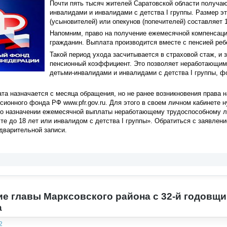
Почти пять тысяч жителей Саратовской области получа
инвалидами и инвалидами с детства I группы. Размер э
(усыновителей) или опекунов (попечителей) составляет 
Напомним, право на получение ежемесячной компенсац
гражданин. Выплата производится вместе с пенсией реб
Такой период ухода засчитывается в страховой стаж, и 
пенсионный коэффициент. Это позволяет неработающим
детьми-инвалидами и инвалидами с детства I группы, 
а назначается с месяца обращения, но не ранее возникновения права н
сионного фонда РФ www.pfr.gov.ru. Для этого в своем личном кабинете
 о назначении ежемесячной выплаты неработающему трудоспособному л
те до 18 лет или инвалидом с детства I группы». Обратиться с заявле
дварительной записи.
е главы Марксовского района с 32-й годовщи
а
2