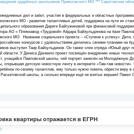
едневных дел и забот, участия в федеральных и областных программах,
олжского МО - развитие талантливых детей,​ поддержка на пути их ста
ципального образования Дариги Байгужиновой при финансовой поддержке
ктора АО « Племзавод «Трудовой» Айдара Байзульдинова на базе Павло
ского МО. Название социального проекта – «Ступени к успеху». Дети,
российских конкурсов с удовольствием делились своими планами на бу
иков выступил Таир Байзульдинов. Он также член отряда «Юный друг п
й области. У Дениса Дахмило проект посвящён внедрению новых техноло
т, учащийся Павловской школы, чей портрет занесён на Молодёжную До
, открывшая детскую новостную ленту в интернете «Там-там новости».
ребёнок по-своему талантлив, ему только нужно помочь обрести веру в 
Раскатовской школы, а сколько впереди ещё не взятых вершин! Павел 
вка квартиры отражается в ЕГРН
0