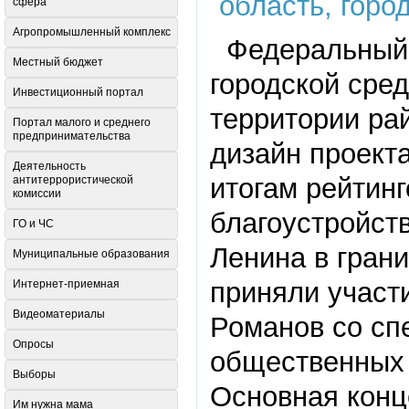
сфера
Агропромышленный комплекс
Федеральный 
Местный бюджет
городской сре
Инвестиционный портал
территории ра
Портал малого и среднего
предпринимательства
дизайн проект
Деятельность
итогам рейтин
антитеррористической
комиссии
благоустройств
ГО и ЧС
Ленина в гран
Муниципальные образования
приняли участ
Интернет-приемная
Видеоматериалы
Романов со сп
Опросы
общественных 
Выборы
Основная конц
Им нужна мама