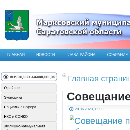
Официальный сайт Марксовского мун
ГЛАВНАЯ
НОВОСТИ
ГЛАВА РАЙОНА
СОБРАНИЕ
Главная страни
О районе
Совещание
Экономика
Социальная сфера
20.06.2020, 16:00
НКО и СОНКО
Жилищно-коммунальная