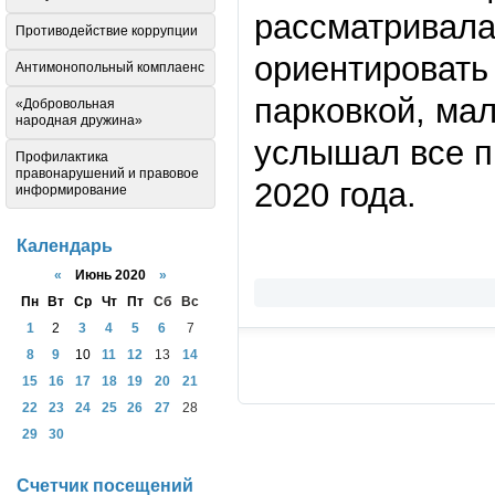
рассматривала
Противодействие коррупции
ориентировать
Антимонопольный комплаенс
парковкой, ма
«Добровольная
народная дружина»
услышал все п
Профилактика
правонарушений и правовое
2020 года.
информирование
Календарь
«
Июнь 2020
»
Пн
Вт
Ср
Чт
Пт
Сб
Вс
1
2
3
4
5
6
7
8
9
10
11
12
13
14
15
16
17
18
19
20
21
22
23
24
25
26
27
28
29
30
Счетчик посещений