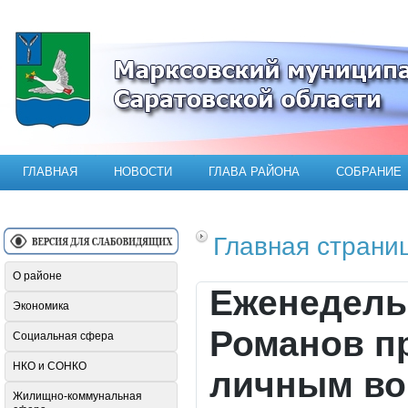
Официальный сайт Марксовского мун
ГЛАВНАЯ
НОВОСТИ
ГЛАВА РАЙОНА
СОБРАНИЕ
Главная страни
О районе
Еженедель
Экономика
Романов п
Социальная сфера
НКО и СОНКО
личным во
Жилищно-коммунальная