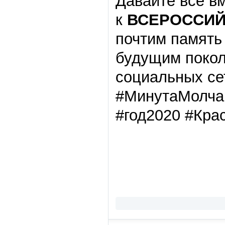
Давайте все в
к
ВСЕРОССИ
почтим память
будущим покол
социальных се
#МинутаМолча
#год2020 #Кра