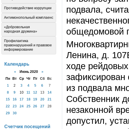
подвала, счит
Противодействие коррупции
Антимонопольный комплаенс
некачественно
«Добровольная
общедомовой п
народная дружина»
Профилактика
Многоквартирн
правонарушений и правовое
информирование
Ленина, д. 10
ходе рейдовы
Календарь
«
Июнь 2020
»
зафиксирован 
Пн
Вт
Ср
Чт
Пт
Сб
Вс
из подвала мно
1
2
3
4
5
6
7
8
9
10
11
12
13
14
Собственник д
15
16
17
18
19
20
21
22
23
24
25
26
27
28
незаконной вр
29
30
допустил, уст
Счетчик посещений