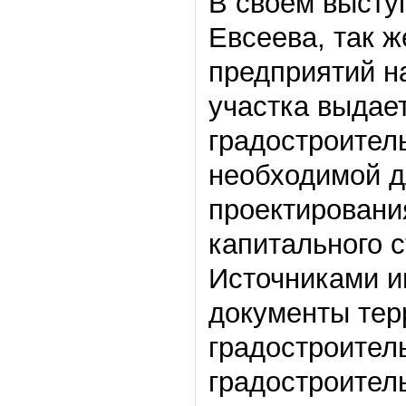
В своем высту
Евсеева, так 
предприятий на
участка выдае
градостроител
необходимой д
проектировани
капитального с
Источниками и
документы тер
градостроител
градостроител