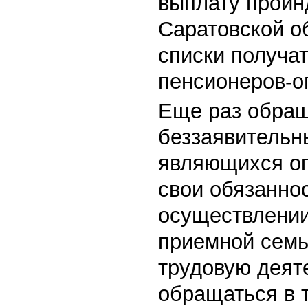
выплату проин
Саратовской о
списки получат
пенсионеров-о
Еще раз обращ
беззаявительн
являющихся о
свои обязанно
осуществлении
приемной семь
трудовую деят
обращаться в 