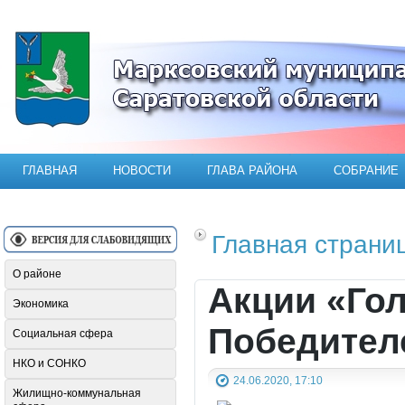
Официальный сайт Марксовского мун
ГЛАВНАЯ
НОВОСТИ
ГЛАВА РАЙОНА
СОБРАНИЕ
Главная страни
О районе
Акции «Го
Экономика
Победител
Социальная сфера
НКО и СОНКО
24.06.2020, 17:10
Жилищно-коммунальная