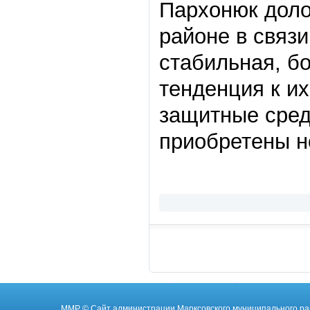
Пархонюк доло
районе в связ
стабильная, б
тенденция к и
защитные сред
приобретены н
ММР
© Cайт администрации Марксовского муниципального ра