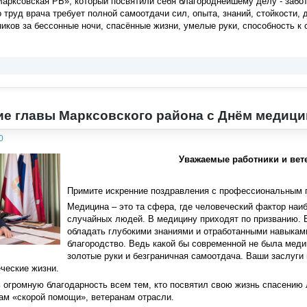
арксовская РБ», который посвятили себя благороднейшему делу - забот
о труд врача требует полной самоотдачи сил, опыта, знаний, стойкости
иков за бессонные ночи, спасённые жизни, умелые руки, способность к
е главы Марксовского района с Днём медици
0
Уважаемые работники и вет
Примите искренние поздравления с профессиональным п
Медицина – это та сфера, где человеческий фактор наи
случайных людей. В медицину приходят по призванию. 
обладать глубокими знаниями и отработанными навыкам
благородство. Ведь какой бы современной не была медиц
золотые руки и безграничная самоотдача. Ваши заслуги
еческие жизни.
ь огромную благодарность всем тем, кто посвятил свою жизнь спасени
ам «скорой помощи», ветеранам отрасли.