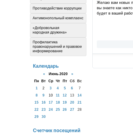
Желаю вам новых пр
вы знаете как никт
Противодействие коррупции
будет в вашей рабо
Антимонопольный комплаенс
«Добровольная
народная дружина»
Профилактика
правонарушений и правовое
информирование
Календарь
«
Июнь 2020
»
Пн
Вт
Ср
Чт
Пт
Сб
Вс
1
2
3
4
5
6
7
8
9
10
11
12
13
14
15
16
17
18
19
20
21
22
23
24
25
26
27
28
29
30
Счетчик посещений