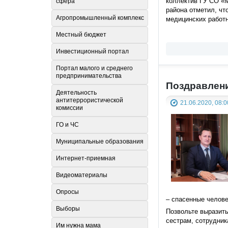
коллектив ГУ СО «М
сфера
района отметил, чт
Агропромышленный комплекс
медицинских работн
Местный бюджет
Инвестиционный портал
Портал малого и среднего
предпринимательства
Поздравлени
Деятельность
антитеррористической
21.06.2020, 08:0
комиссии
ГО и ЧС
Муниципальные образования
Интернет-приемная
Видеоматериалы
Опросы
– спасенные челов
Выборы
Позвольте выразит
сестрам, сотрудник
Им нужна мама