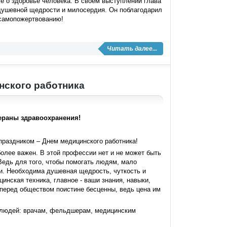
е о здоровье человека. В своём выступлении глава
, душевной щедрости и милосердия. Он поблагодарил
 самопожертвованию!
Читать далее...
нского работника
ераны здравоохранения!
раздником – Днем медицинского работника!
более важен. В этой профессии нет и не может быть
Ведь для того, чтобы помогать людям, мало
и. Необходима душевная щедрость, чуткость и
инская техника, главное - ваши знания, навыки,
 перед обществом поистине бесценны, ведь цена им
ю людей: врачам, фельдшерам, медицинским