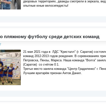
дворовых территориях, дважды смотрели в зеркала, ведь
опытные юные велосипедисты!
о пляжному футболу среди детских команд
7
21 мая 2021 года в ЛДС "Кристалл" (г. Саратов) состо
команд 2012-2013 годов рождения. В соревнованиях прин
Петровска, Пензы, Маркса. Наша команда "Волга" заняла
(Саратов) со счётом 0:1.
Третье место заняла команда "Центр Градиленко" г. Пенз
Лучшим вратарём признан Аитов Данил.