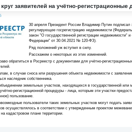
круг заявителей на учётно-регистрационные 
5
30 апреля Президент России Владимир Путин подписал з
регулирующее госрегистрацию недвижимости (Федераль
закон "О государственной регистрации недвижимости" и
Федерации" от 30.04.2021 № 120-ФЗ).
Ряд положений уж вступил в силу.
Расскажем о некоторых из этих изменений.
раво обратиться в Росреестр с документами для учётно-регистрационны
телей.
илам, в случае сноса или разрушения объекта недвижимости с заявление
ься наследник собственника.
объединении земельных участков, находящихся в государственной или 
учётно-регистрационной процедуры - лица, которым эти участки предос
чное) пользование.
возмездные пользователи таких земельных участков могут подать заявл
ков осуществлялось в соответствии с утвержденным проектом межевани
 на кадастровом плане территории.