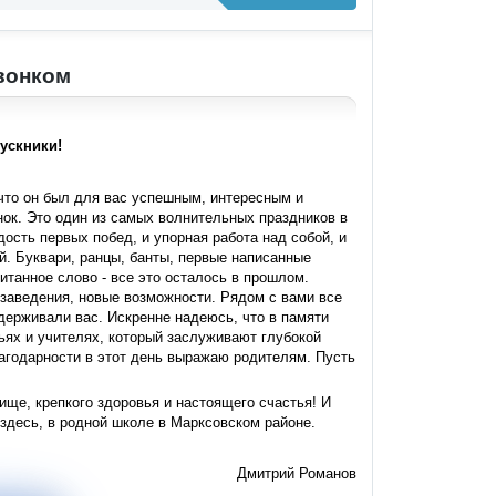
вонком
ускники!
что он был для вас успешным, интересным и
нок. Это один из самых волнительных праздников в
дость первых побед, и упорная работа над собой, и
й. Буквари, ранцы, банты, первые написанные
итанное слово - все это осталось в прошлом.
заведения, новые возможности. Рядом с вами все
держивали вас. Искренне надеюсь, что в памяти
ьях и учителях, который заслуживают глубокой
агодарности в этот день выражаю родителям. Пусть
ище, крепкого здоровья и настоящего счастья! И
 здесь, в родной школе в Марксовском районе.
Дмитрий Романов