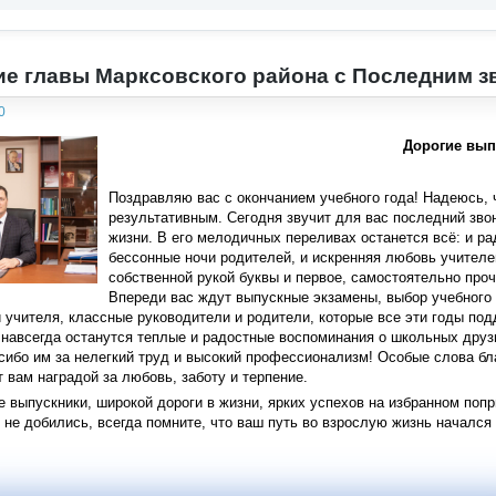
е главы Марксовского района с Последним з
0
Дорогие вып
Поздравляю вас с окончанием учебного года! Надеюсь, 
результативным. Сегодня звучит для вас последний зво
жизни. В его мелодичных переливах останется всё: и ра
бессонные ночи родителей, и искренняя любовь учителе
собственной рукой буквы и первое, самостоятельно проч
Впереди вас ждут выпускные экзамены, выбор учебного 
 учителя, классные руководители и родители, которые все эти годы под
навсегда останутся теплые и радостные воспоминания о школьных друз
сибо им за нелегкий труд и высокий профессионализм! Особые слова бл
т вам наградой за любовь, заботу и терпение.
 выпускники, широкой дороги в жизни, ярких успехов на избранном попр
 не добились, всегда помните, что ваш путь во взрослую жизнь начался