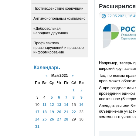
Расширился 
Противодействие коррупции
22.05.2021, 16:4
Антимонопольный комплаенс
«Добровольная
народная дружина»
Профилактика
правонарушений и правовое
информирование
Например, теперь п
Календарь
широкий круг заяви
Так, по новым прав
«
Май 2021
»
прав может обратит
Пн
Вт
Ср
Чт
Пт
Сб
Вс
А при разделе или 
1
2
проведении единой 
3
4
5
6
7
8
9
постоянное (бессро
10
11
12
13
14
15
16
Арендаторы или без
объединение участ
17
18
19
20
21
22
23
земельного участка
24
25
26
27
28
29
30
31