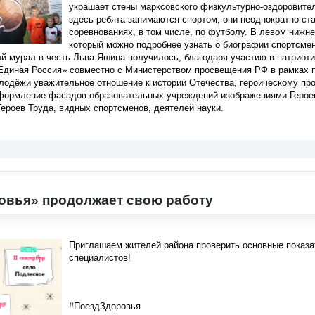
украшает стены марксовского физкультурно-оздоровител
здесь ребята занимаются спортом, они неоднократно с
соревнованиях, в том числе, по футболу. В левом нижн
который можно подробнее узнать о биографии спортсме
й мурал в честь Льва Яшина получилось, благодаря участию в патриотич
Единая Россия» совместно с Министерством просвещения РФ в рамках п
лодёжи уважительное отношение к истории Отечества, героическому пр
формление фасадов образовательных учреждений изображениями Героев
Героев Труда, видных спортсменов, деятелей науки.
овья» продолжает свою работу
Приглашаем жителей района проверить основные показат
специалистов!
#ПоездЗдоровья