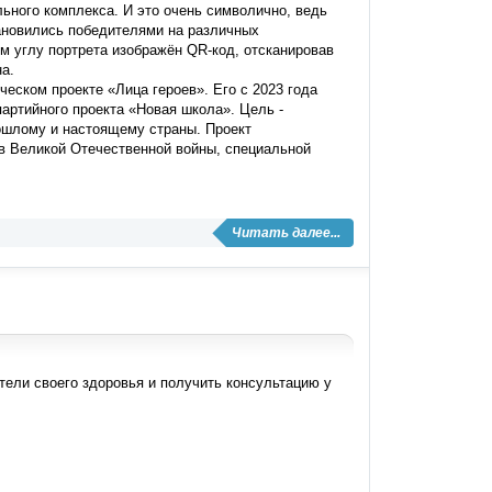
ьного комплекса. И это очень символично, ведь
тановились победителями на различных
ем углу портрета изображён QR-код, отсканировав
на.
еском проекте «Лица героев». Его с 2023 года
артийного проекта «Новая школа». Цель -
ошлому и настоящему страны. Проект
 Великой Отечественной войны, специальной
Читать далее...
ели своего здоровья и получить консультацию у