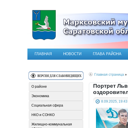
Официальный сайт Марксовск
ГЛАВНАЯ
НОВОСТИ
ГЛАВА РАЙОНА
Главная страница
» 
Портрет Льв
О районе
оздоровител
Экономика
8.09.2025, 19:43
Социальная сфера
НКО и СОНКО
Жилищно-коммунальная