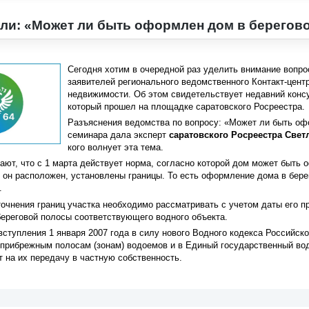
ли: «Может ли быть оформлен дом в берегов
Сегодня хотим в очередной раз уделить внимание вопрос
заявителей регионального ведомственного Контакт-цент
недвижимости. Об этом свидетельствует недавний конс
который прошел на площадке саратовского Росреестра.
Разъяснения ведомства по вопросу: «Может ли быть оф
семинара дала эксперт
саратовского Росреестра Свет
кого волнует эта тема.
ают, что с 1 марта действует норма, согласно которой дом может быть 
м он расположен, установлены границы. То есть оформление дома в бере
.
точнения границ участка необходимо рассматривать с учетом даты его п
береговой полосы соответствующего водного объекта.
 вступления 1 января 2007 года в силу нового Водного кодекса Российс
 прибрежным полосам (зонам) водоемов и в Единый государственный во
т на их передачу в частную собственность.