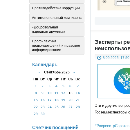
Противодействие коррупции
Антимонопольный комплаенс
«Добровольная
народная дружина»
Эксперты ре
Профилактика
правонарушений и правовое
неиспользов
информирование
8.09.2025, 17:50
Календарь
«
Сентябрь 2025
»
Пн
Вт
Ср
Чт
Пт
Сб
Вс
1
2
3
4
5
6
7
8
9
10
11
12
13
14
15
16
17
18
19
20
21
Эти и другие вопро
22
23
24
25
26
27
28
Госземинспекторы с
29
30
#РосреестрСаратов
Счетчик посещений