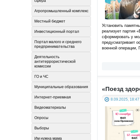
сфера
Агропромышленный комплекс
Местный бюджет
Установить памятны
реализует партия «
Инвестиционный портал
сформировать у мо
Портал малого и среднего
предусматривает о
предпринимательства
военной операции, 
Деятельность
антитеррористической
комиссии
ГО и ЧС
Муниципальные образования
«Поезд здор
Интернет-приемная
8.09.2025, 18:47
Видеоматериалы
Опросы
Выборы
Им нужна мама