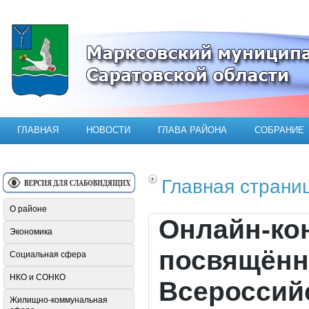
Официальный сайт Марксовского мун
ГЛАВНАЯ
НОВОСТИ
ГЛАВА РАЙОНА
СОБРАНИЕ
Главная страни
О районе
Онлайн-ко
Экономика
посвящённ
Социальная сфера
НКО и СОНКО
Всероссийс
Жилищно-коммунальная