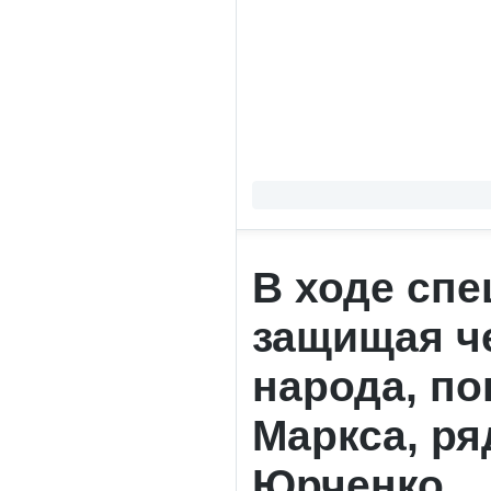
В ходе сп
защищая че
народа, по
Маркса, р
Юрченко