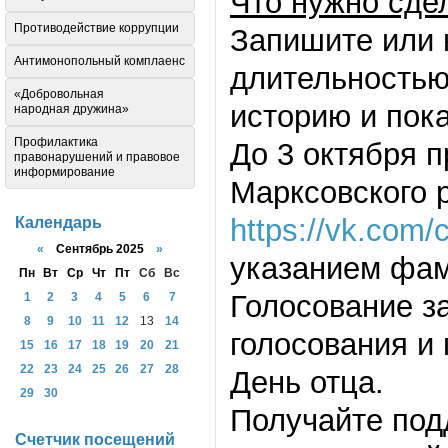
Что нужно сде
Противодействие коррупции
Запишите или 
Антимонопольный комплаенс
длительностью
«Добровольная
историю и пок
народная дружина»
Профилактика
До 3 октября 
правонарушений и правовое
информирование
Марксовского р
https://vk.com
Календарь
«
Сентябрь 2025
»
указанием фам
Пн
Вт
Ср
Чт
Пт
Сб
Вс
Голосование за
1
2
3
4
5
6
7
8
9
10
11
12
13
14
голосования и 
15
16
17
18
19
20
21
22
23
24
25
26
27
28
День отца.
29
30
Получайте под
Счетчик посещений