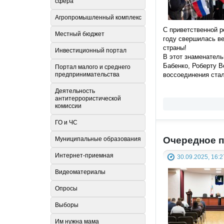
сфера
Агропромышленный комплекс
С приветственной р
Местный бюджет
году свершилась в
страны!
Инвестиционный портал
В этот знаменател
Бабенко, Роберту В
Портал малого и среднего
предпринимательства
воссоединения стал
Деятельность
антитеррористической
комиссии
ГО и ЧС
Очередное 
Муниципальные образования
Интернет-приемная
30.09.2025, 16:2
Видеоматериалы
Опросы
Выборы
Им нужна мама