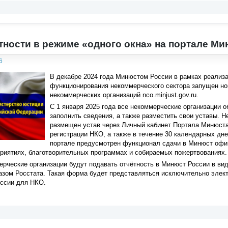
тности в режиме «одного окна» на портале М
6
В декабре 2024 года Минюстом России в рамках реализ
функционирования некоммерческого сектора запущен н
некоммерческих организаций nco.minjust.gov.ru.
С 1 января 2025 года все некоммерческие организации о
заполнить сведения, а также разместить свои уставы. 
размещен устав через Личный кабинет Портала Минюста
регистрации НКО, а также в течение 30 календарных дне
портале предусмотрен функционал сдачи в Минюст офи
риятиях, благотворительных программах и собираемых пожертвованиях.
ерческие организации будут подавать отчётность в Минюст России в в
азом Росстата. Такая форма будет представляться исключительно элек
ссии для НКО.