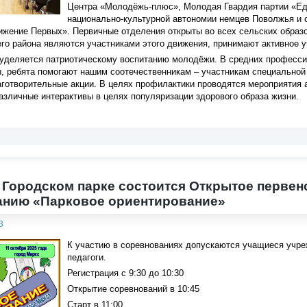
Центра «Молодёжь-плюс», Молодая Гвардия партии «Еди
национально-культурной автономии немцев Поволжья и 
жение Первых». Первичные отделения открыты во всех сельских образо
го района являются участниками этого движения, принимают активное уч
уделяется патриотическому воспитанию молодёжи. В средних професси
, ребята помогают нашим соотечественникам – участникам специальной 
готворительные акции. В целях профилактики проводятся мероприятия 
азличные интерактивы в целях популяризации здорового образа жизни.
в Городском парке состоится Открытое первен
анию «Парковое ориентирование»
3
К участию в соревнованиях допускаются учащиеся учреж
педагоги.
Регистрация с 9:30 до 10:30
Открытие соревнований в 10:45
Старт в 11:00.