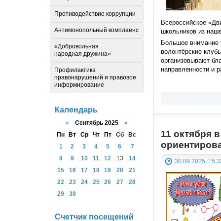
Противодействие коррупции
Всероссийское «Дви
Антимонопольный комплаенс
школьников из наше
Большое внимание 
«Добровольная
волонтёрские клубы
народная дружина»
организовывают бла
направленности и р
Профилактика
правонарушений и правовое
информирование
Календарь
«
Сентябрь 2025
»
11 октября 
Пн
Вт
Ср
Чт
Пт
Сб
Вс
ориентиров
1
2
3
4
5
6
7
8
9
10
11
12
13
14
30.09.2025, 15:3
15
16
17
18
19
20
21
22
23
24
25
26
27
28
29
30
Счетчик посещений