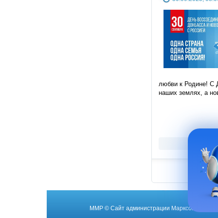
любви к Родине! С 
наших землях, а но
ММР
© Cайт администрации Марксовского му