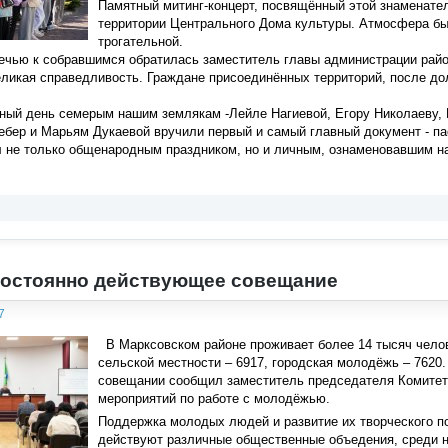
Памятный митинг-концерт, посвящённый этой знаменател
территории Центрального Дома культуры. Атмосфера бы
трогательной.
ечью к собравшимся обратилась заместитель главы администрации район
еликая справедливость. Граждане присоединённых территорий, после до
ьный день семерым нашим землякам -Лейле Нагиевой, Егору Николаеву,
ебер и Марьям Дукаевой вручили первый и самый главный документ - па
 не только общенародным праздником, но и личным, ознаменовавшим на
постоянно действующее совещание
7
В Марксовском районе проживает более 14 тысяч человек
сельской местности – 6917, городская молодёжь – 7620
совещании сообщил заместитель председателя Комитет
мероприятий по работе с молодёжью.
Поддержка молодых людей и развитие их творческого по
действуют различные общественные объедения, среди 