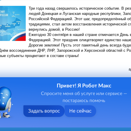
Три года назад свершилось историческое событие. В ре
людей Донецкая и Луганская народные республики, Зап
Российской Федерацией. Этот шаг, предопределённый об
традициями, стал актом восстановления исторической с
вернулись домой, в Россию!
Ежегодно 30 сентября в нашей стране отмечается День 
Федерацией. Этот праздник олицетворяет единство наше
Дорогие земляки! Пусть этот памятный день всегда буд
Днём воссоединения ДНР, ЛНР, Запорожской и Херсонской областей с Рос
вые субъекты процветают в составе страны!
а
Привет! Я Робот Макс
Спросите меня об услуге или сервисе —
постараюсь помочь
Задать вопрос
Не сейчас
ниципального района, 2026