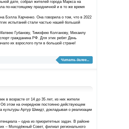
ьной дате, собрал жителей города Маркса на
ла по-настоящему праздничной и в то же время
а Бэлла Харченко. Она говорила о том, что в 2022
лгих испытаний стали частью нашей большой
 Матвею Губанову, Тимофею Колганову, Михаилу
спорт гражданина РФ. Для этих ребят День
чало их взрослого пути в большой стране!
Читать далее...
 в возрасте от 14 до 35 лет, из них жители
. Об этом на очередном постоянно действующем
а культуры Артур Шмидт, докладывая о реализации
тенциала – одна из приоритетных задач. В районе
них – Молодёжный Совет, филиал регионального