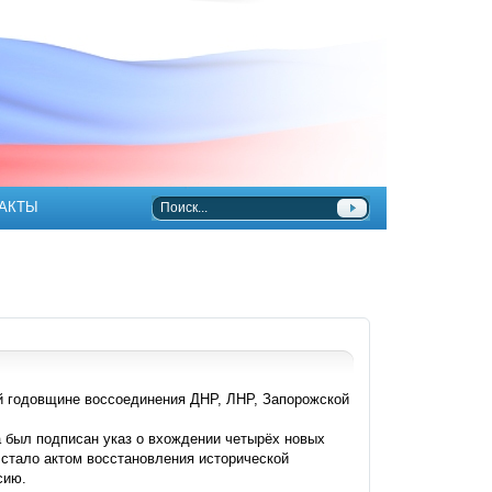
АКТЫ
й годовщине воссоединения ДНР, ЛНР, Запорожской
да был подписан указ о вхождении четырёх новых
 стало актом восстановления исторической
сию.