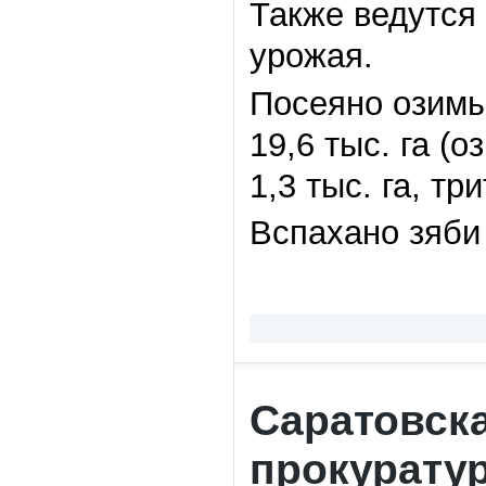
Также ведутся
урожая.
Посеяно озимы
19,6 тыс. га (
1,3 тыс. га, три
Вспахано зяби 
Саратовск
прокурату