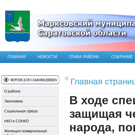
Официальный сайт Марксовского мун
ГЛАВНАЯ
НОВОСТИ
ГЛАВА РАЙОНА
СОБРАНИЕ
Главная страни
О районе
В ходе сп
Экономика
защищая че
Социальная сфера
НКО и СОНКО
народа, по
Жилищно-коммунальная