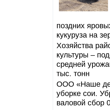
поздних яровых
кукуруза на зе
Хозяйства рай
культуры – под
средней урожай
тыс. тонн
ООО «Наше де
уборке сои. Уб
валовой сбор 0