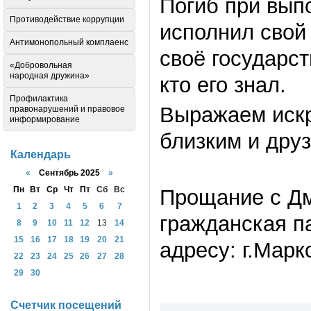
Погиб при вып
Противодействие коррупции
исполнил свой
Антимонопольный комплаенс
своё государст
«Добровольная
народная дружина»
кто его знал.
Профилактика
Выражаем искр
правонарушений и правовое
информирование
близким и дру
Календарь
«
Сентябрь 2025
»
Пн
Вт
Ср
Чт
Пт
Сб
Вс
Прощание с Д
1
2
3
4
5
6
7
гражданская па
8
9
10
11
12
13
14
15
16
17
18
19
20
21
адресу: г.Марк
22
23
24
25
26
27
28
29
30
Счетчик посещений