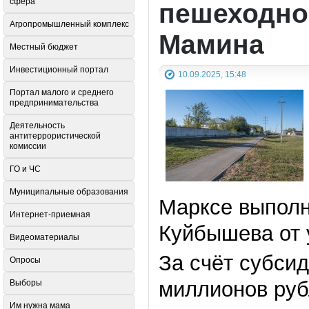
сфера
пешеходной
Агропромышленный комплекс
Мамина
Местный бюджет
Инвестиционный портал
10.09.2025, 15:48
Портал малого и среднего
предпринимательства
Деятельность
антитеррористической
комиссии
ГО и ЧС
Муниципальные образования
Марксе выполн
Интернет-приемная
Куйбышева от 
Видеоматериалы
За счёт субсид
Опросы
миллионов ру
Выборы
Им нужна мама