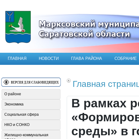
Официальный сайт Марксовского мун
ГЛАВНАЯ
НОВОСТИ
ГЛАВА РАЙОНА
СОБРАНИЕ
Главная страни
О районе
В рамках 
Экономика
«Формиров
Социальная сфера
НКО и СОНКО
среды» в 
Жилищно-коммунальная