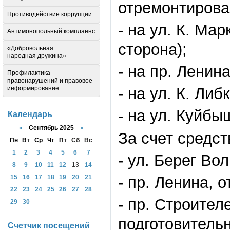
отремонтирова
Противодействие коррупции
- на ул. К. Мар
Антимонопольный комплаенс
сторона);
«Добровольная
народная дружина»
- на пр. Ленин
Профилактика
правонарушений и правовое
- на ул. К. Ли
информирование
- на ул. Куйб
Календарь
«
Сентябрь 2025
»
За счет средст
Пн
Вт
Ср
Чт
Пт
Сб
Вс
1
2
3
4
5
6
7
- ул. Берег Вол
8
9
10
11
12
13
14
- пр. Ленина, о
15
16
17
18
19
20
21
22
23
24
25
26
27
28
- пр. Строите
29
30
подготовительн
Счетчик посещений