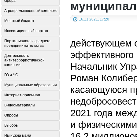
сфера
муниципал
Агропромышленный комплекс
16.11.2021, 17:20
Местный бюджет
Инвестиционный портал
действующем 
Портал малого и среднего
предпринимательства
эффективного 
Деятельность
антитеррористической
Начальник Упр
комиссии
ГО и ЧС
Роман Колибе
Муниципальные образования
касающуюся пр
Интернет-приемная
недобросовест
Видеоматериалы
2021 года меж
Опросы
и физическими
Выборы
16,2 миллионов
Им нужна мама