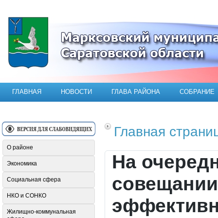
Официальный сайт Марксовского мун
ГЛАВНАЯ
НОВОСТИ
ГЛАВА РАЙОНА
СОБРАНИЕ
Главная страни
О районе
На очеред
Экономика
совещании
Социальная сфера
НКО и СОНКО
эффективн
Жилищно-коммунальная