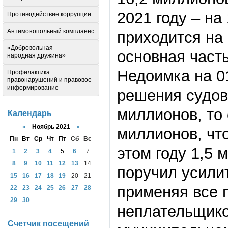
2021 году – на
Противодействие коррупции
Антимонопольный комплаенс
приходится на
«Добровольная
основная часть
народная дружина»
Недоимка на 01
Профилактика
правонарушений и правовое
информирование
решения судов
миллионов, то
Календарь
«
Ноябрь 2021
»
миллионов, чт
Пн
Вт
Ср
Чт
Пт
Сб
Вс
этом году 1,5 
1
2
3
4
5
6
7
8
9
10
11
12
13
14
поручил усили
15
16
17
18
19
20
21
применяя все 
22
23
24
25
26
27
28
29
30
неплательщико
Счетчик посещений