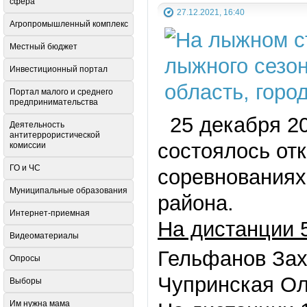
сфера
27.12.2021, 16:40
Агропромышленный комплекс
Местный бюджет
Инвестиционный портал
Портал малого и среднего
предпринимательства
25 декабря 20
Деятельность
антитеррористической
состоялось отк
комиссии
ГО и ЧС
соревнованиях
Муниципальные образования
района.
Интернет-приемная
На дистанции 5
Видеоматериалы
Гельфанов За
Опросы
Чупринская Ол
Выборы
Им нужна мама