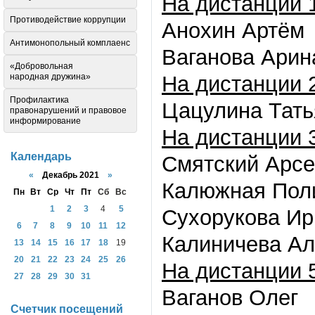
На дистанции 
Противодействие коррупции
Анохин Артём
Антимонопольный комплаенс
Ваганова Арин
«Добровольная
народная дружина»
На дистанции 
Профилактика
Цацулина Тать
правонарушений и правовое
информирование
На дистанции 
Календарь
Смятский Арс
«
Декабрь 2021
»
Калюжная Пол
Пн
Вт
Ср
Чт
Пт
Сб
Вс
1
2
3
4
5
Сухорукова Ир
6
7
8
9
10
11
12
Калиничева Ал
13
14
15
16
17
18
19
20
21
22
23
24
25
26
На дистанции 
27
28
29
30
31
Ваганов Олег
Счетчик посещений